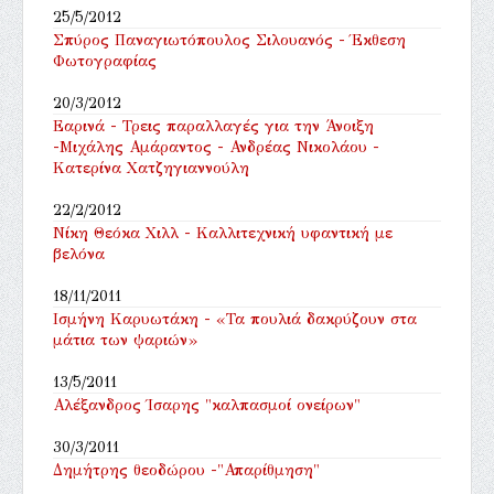
25/5/2012
Σπύρος Παναγιωτόπουλος Σιλουανός - Έκθεση
Φωτογραφίας
20/3/2012
Εαρινά - Τρεις παραλλαγές για την Άνοιξη
-Μιχάλης Αμάραντος - Ανδρέας Νικολάου -
Κατερίνα Χατζηγιαννούλη
22/2/2012
Νίκη Θεόκα Χιλλ - Καλλιτεχνική υφαντική με
βελόνα
18/11/2011
Ισμήνη Καρυωτάκη - «Τα πουλιά δακρύζουν στα
μάτια των ψαριών»
13/5/2011
Αλέξανδρος Ίσαρης "καλπασμοί ονείρων"
30/3/2011
Δημήτρης θεοδώρου -"Απαρίθμηση"