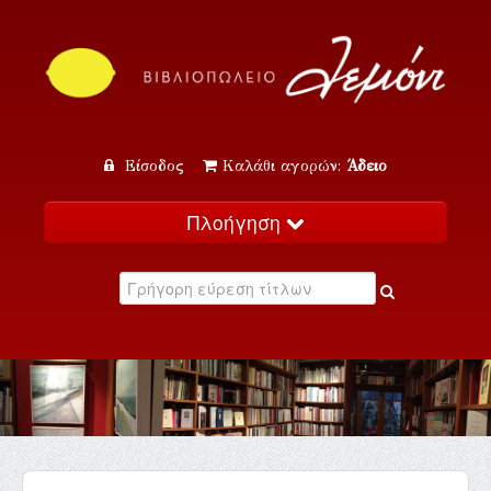
Είσοδος
Καλάθι αγορών:
Άδειο
Πλοήγηση
Αρχική
Κατάλογος
Νέα
Εκδηλώσεις
Επικοινωνία