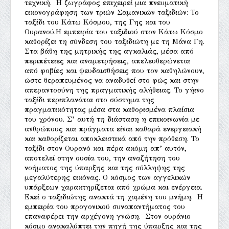
τεχνική. Η ζωγράφος επιχειρεί μια πνευματική
εικονογράφηση των τριών Σαμανικών ταξιδιών: Το
ταξίδι του Κάτω Κόσμου, της Γης και του
Ουρανού.Η εμπειρία του ταξιδιού στον Κάτω Κόσμο
καθορίζει τη σύνδεση του ταξιδιώτη με τη Μάνα Γη.
Στα βάθη της μητρικής της αγκαλιάς, μέσα από
περιπέτειες και αναμετρήσεις, απελευθερώνεται
από φοβίες και ψευδαισθήσεις που τον καθηλώνουν,
ώστε θεραπευμένος να αναδυθεί στο φώς και στην
απεραντοσύνη της πραγματικής αλήθειας. Το γήινο
ταξίδι περιπλανάται στο σύστημα της
πραγματικότητας μέσα στα καθορισμένα πλαίσια
του χρόνου. Σ’ αυτή τη διάσταση η επικοινωνία με
ανθρώπους και πράγματα είναι καθαρά ενεργειακή
και καθορίζεται αποκλειστικά από την πρόθεση. Το
ταξίδι στον Ουρανό και πέρα ακόμη απ’ αυτόν,
αποτελεί στην ουσία του, την αναζήτηση του
νοήματος της ύπαρξης και της σύλληψης της
μεγαλύτερης εικόνας. Ο κόσμος των αγγελικών
υπάρξεων χαρακτηρίζεται από χρώμα και ενέργεια.
Εκεί ο ταξιδιώτης ανακτά τη χαμένη του μνήμη. Η
εμπειρία του προγονικού συναπαντήματος του
επαναφέρει την αρχέγονη γνώση. Στον ουράνιο
κόσμο ανακαλύπτει την πηγή της ύπαρξης και της