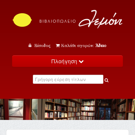
Είσοδος
Καλάθι αγορών:
Άδειο
Πλοήγηση
Αρχική
Κατάλογος
Νέα
Εκδηλώσεις
Επικοινωνία