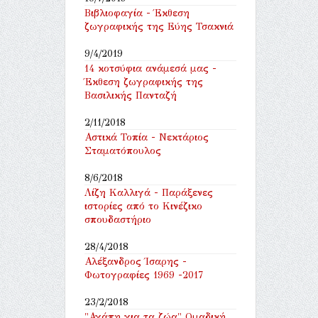
Βιβλιοφαγία - Έκθεση
ζωγραφικής της Εύης Τσακνιά
9/4/2019
14 κοτσύφια ανάμεσά μας -
Έκθεση ζωγραφικής της
Βασιλικής Πανταζή
2/11/2018
Αστικά Τοπία - Νεκτάριος
Σταματόπουλος
8/6/2018
Λίζη Καλλιγά - Παράξενες
ιστορίες από το Κινέζικο
σπουδαστήριο
28/4/2018
Αλέξανδρος Ίσαρης -
Φωτογραφίες 1969 -2017
23/2/2018
"Αγάπη για τα ζώα" Ομαδική