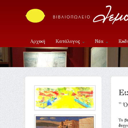
Αρχική
Κατάλογος
Νέα
Εκδ
Επικοινωνία
Ει
'' 
Το β
διηγ