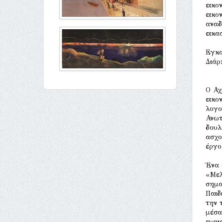
εικο
εικο
αναδ
εικα
Εγκα
Διάρ
Ο Αχ
εικο
λογο
Ανωτ
δουλ
ασχο
έργο
Ένα 
«Μελ
σημα
Παιδ
την 
μέσα
ευαι