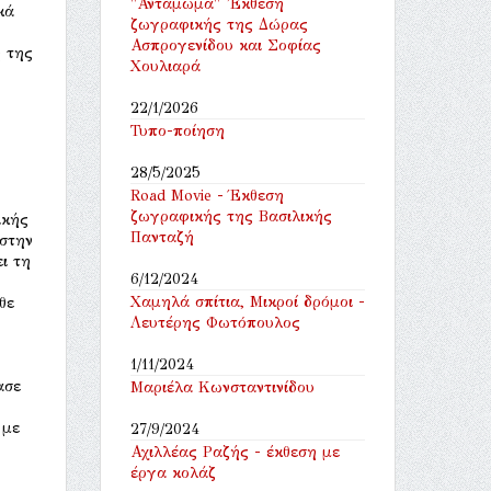
"Αντάμωμα" 'Εκθεση
κά
ζωγραφικής της Δώρας
Ασπρογενίδου και Σοφίας
η της
Χουλιαρά
22/1/2026
Τυπο-ποίηση
28/5/2025
Road Movie - Έκθεση
ζωγραφικής της Βασιλικής
ικής
Πανταζή
 στην
ι τη
6/12/2024
Χαμηλά σπίτια, Μικροί δρόμοι -
θε
Λευτέρης Φωτόπουλος
1/11/2024
ασε
Μαριέλα Κωνσταντινίδου
 με
27/9/2024
Αχιλλέας Ραζής - έκθεση με
έργα κολάζ