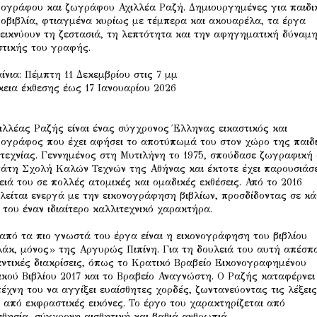
νογράφου και ζωγράφου Αχιλλέα Ραζή. Δημιουργημένες για παιδι
νοβιβλία, φτιαγμένα κυρίως με τέμπερα και ακουαρέλα, τα έργα
εικνύουν τη ζεστασιά, τη λεπτότητα και την αφηγηματική δύναμ
στικής του γραφής.
ίνια: Πέμπτη 11 Δεκεμβρίου στις 7 μμ
κεια έκθεσης έως 17 Ιανουαρίου 2026
ιλλέας Ραζής είναι ένας σύγχρονος Έλληνας εικαστικός και
νογράφος που έχει αφήσει το αποτύπωμά του στον χώρο της παιδ
τεχνίας. Γεννημένος στη Μυτιλήνη το 1975, σπούδασε ζωγραφική
άτη Σχολή Καλών Τεχνών της Αθήνας και έκτοτε έχει παρουσιάσε
ειά του σε πολλές ατομικές και ομαδικές εκθέσεις. Από το 2016
λείται ενεργά με την εικονογράφηση βιβλίων, προσδίδοντας σε κά
 του έναν ιδιαίτερο καλλιτεχνικό χαρακτήρα.
από τα πιο γνωστά του έργα είναι η εικονογράφηση του βιβλίου
άκ, μόνος» της Αργυρώς Πιπίνη. Για τη δουλειά του αυτή απέσπ
ντικές διακρίσεις, όπως το Κρατικό Βραβείο Εικονογραφημένου
ικού Βιβλίου 2017 και το Βραβείο Αναγνώστη. Ο Ραζής καταφέρνει
τέχνη του να αγγίξει ευαίσθητες χορδές, ζωντανεύοντας τις λέξεις
 από εκφραστικές εικόνες. Το έργο του χαρακτηρίζεται από
σθησία, σύγχρονη αισθητική και βαθιά ανθρωπιά.