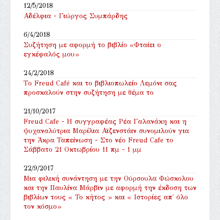
12/5/2018
Αδέλφια - Γιώργος Συμπάρδης
6/4/2018
Συζήτηση με αφορμή το βιβλίο «Φταίει ο
εγκέφαλός μου»
24/2/2018
Tο Freud Café και το βιβλιοπωλείο Λεμόνι σας
προσκαλούν στην συζήτηση με θέμα το
21/10/2017
Freud Cafe - Η συγγραφέας Ρέα Γαλανάκη και η
ψυχαναλύτρια Μαρίλια Αϊζενστάιν συνομιλούν για
την Άκρα Ταπείνωση - Στο νέο Freud Cafe το
Σάββατο 21 Οκτωβρίου 11 πμ - 1 μμ
22/9/2017
Μια φιλική συνάντηση με την Ούρσουλα Φώσκολου
και την Παυλίνα Μάρβιν με αφορμή την έκδοση των
βιβλίων τους « Το κήτος » και « Ιστορίες απ΄ όλο
τον κόσμο»