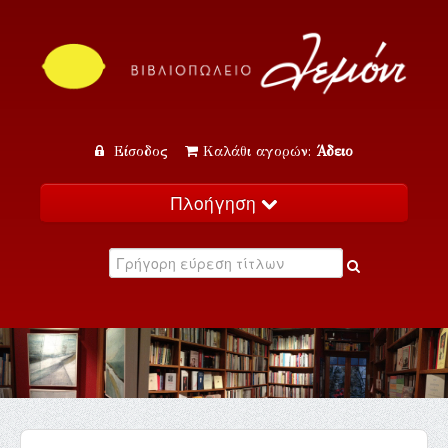
Είσοδος
Καλάθι αγορών:
Άδειο
Πλοήγηση
Αρχική
Κατάλογος
Νέα
Εκδηλώσεις
Επικοινωνία