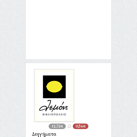
12,72€
9,54€
Διηγήματα