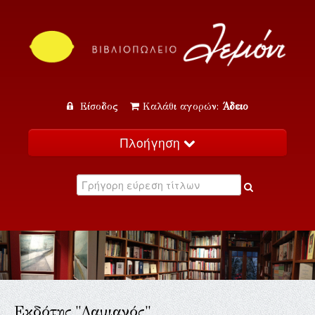
Είσοδος
Καλάθι αγορών:
Άδειο
Πλοήγηση
Αρχική
Κατάλογος
Νέα
Εκδηλώσεις
Επικοινωνία
Εκδότης "Δαμιανός"