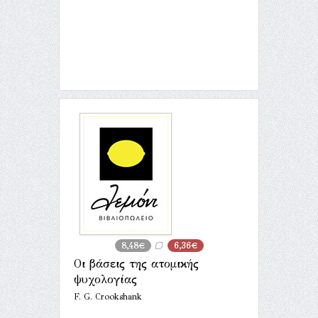
8,48€
6,36€
Οι βάσεις της ατομικής
ψυχολογίας
F. G. Crookshank