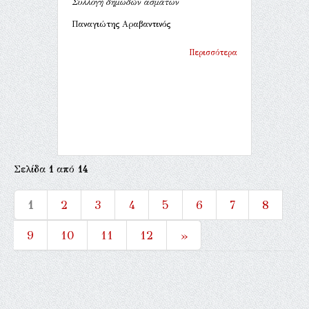
Συλλογή δημωδών ασμάτων
Παναγιώτης Αραβαντινός
Περισσότερα
Σελίδα
1
από
14
1
2
3
4
5
6
7
8
9
10
11
12
»