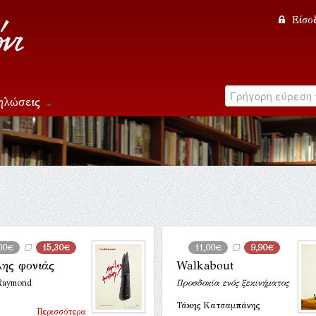
Είσο
ηλώσεις
,00€
15,30€
11,00€
9,90€
λης φονιάς
Walkabout
Raymond
Προσδοκία ενός ξεκινήματος
Τάκης Κατσαμπάνης
Περισσότερα