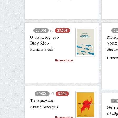
26,00€
23,40€
11
Ο θάνατος του
Μπάρ
Βιργιλίου
γραφ
Hermann Broch
Μια ιστ
Herman 
Περισσότερα
10,00€
9,00€
Το σφαγείο
19
Esteban Echeverría
Θα σ
όλεθ
Περισσότερα