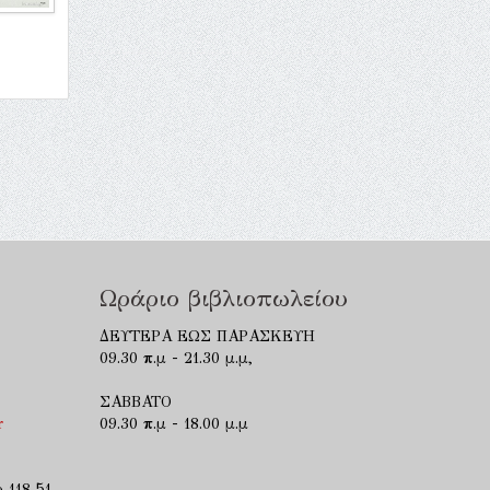
Ωράριο βιβλιοπωλείου
ΔΕΥΤΕΡΑ ΕΩΣ ΠΑΡΑΣΚΕΥΗ
09.30 π.μ - 21.30 μ.μ,
ΣΑΒΒΑΤΟ
r
09.30 π.μ - 18.00 μ.μ
 118 51,