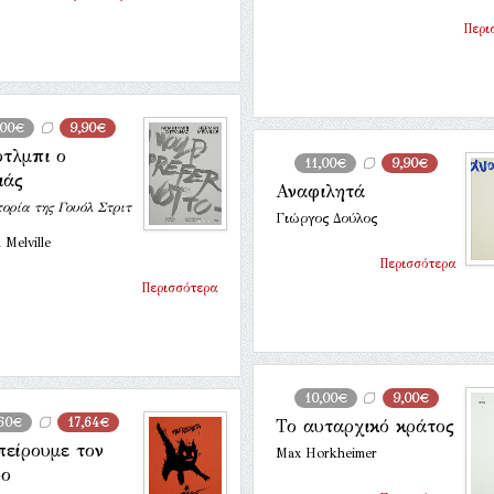
Περι
,00€
9,90€
τλμπι ο
11,00€
9,90€
ιάς
Αναφιλητά
ορία της Γουόλ Στριτ
Γιώργος Δούλος
Melville
Περισσότερα
Περισσότερα
10,00€
9,00€
,60€
17,64€
Το αυταρχικό κράτος
πείρουμε τον
Max Horkheimer
ρο