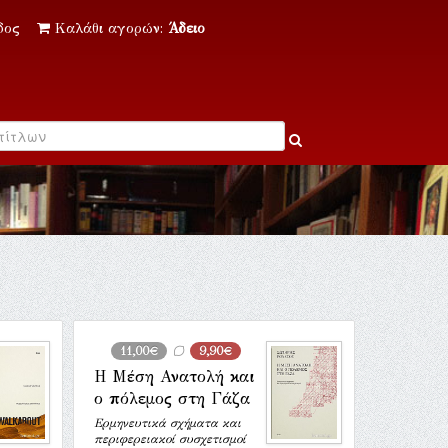
δος
Καλάθι αγορών:
Άδειο
11,00€
9,90€
Η Μέση Ανατολή και
ο πόλεμος στη Γάζα
Ερμηνευτικά σχήματα και
περιφερειακοί συσχετισμοί