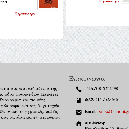
Περισσότερα
ecker
Περισσότερα
Επικοινωνία
κεται στο ιστορικό κέντρο της
ΤΗΛ.:
210 3451390
ης οδού Ηρακλειδών. Επιλέγει
λιογραφία και τις νέες
ΦΑΞ.:
210 3451910
 φιλοσοφία και στη λογοτεχνία
ιβλίων από συγγραφείς, καθώς
Email:
books@lemoni.g
κό μας κατάστημα ενημερώνεται
Διεύθυνση:
Ηρακλειδών 22, Θησείο