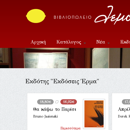
Αρχική
Κατάλογος
Νέα
Εκδ
Επικοινωνία
Εκδότης "Εκδόσεις Έρμα"
18,80€
16,92€
17
Θα κάψω το Παρίσι
Απρί
Bruno Jasienski
Derek 
Περισσότερα