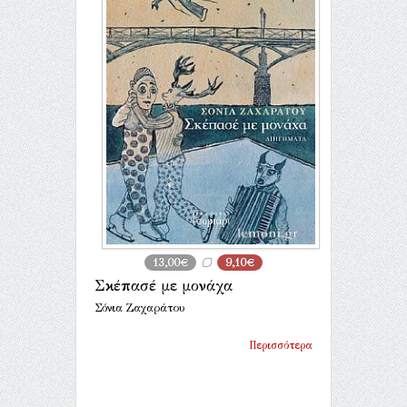
13,00€
9,10€
Σκέπασέ με μονάχα
Σόνια Ζαχαράτου
Περισσότερα