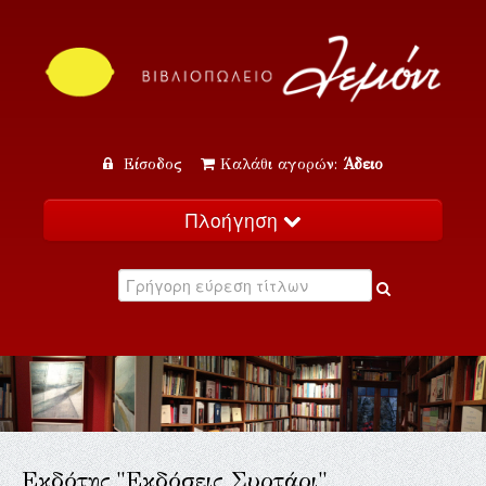
Είσοδος
Καλάθι αγορών:
Άδειο
Πλοήγηση
Αρχική
Κατάλογος
Νέα
Εκδηλώσεις
Επικοινωνία
Εκδότης "Εκδόσεις Συρτάρι"