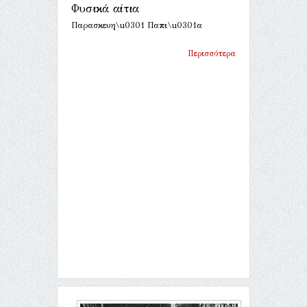
Φυσικά αίτια
Παρασκευη\u0301 Παπι\u0301α
Περισσότερα