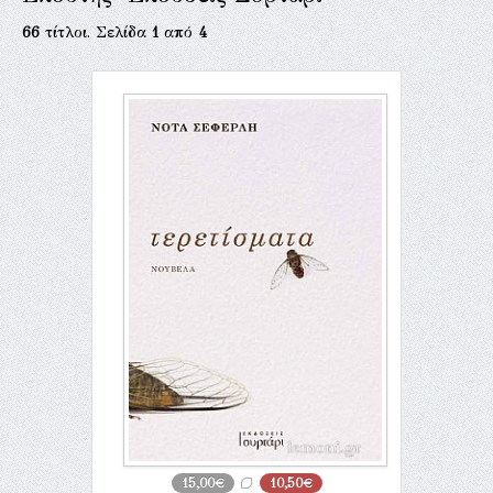
66
τίτλοι. Σελίδα
1
από
4
15,00€
10,50€