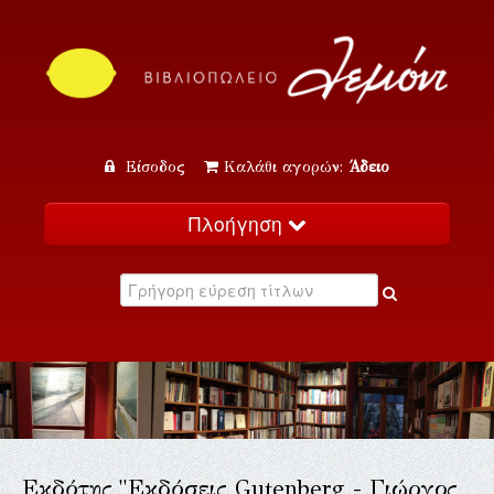
Είσοδος
Καλάθι αγορών:
Άδειο
Πλοήγηση
Αρχική
Κατάλογος
Νέα
Εκδηλώσεις
Επικοινωνία
Εκδότης "Εκδόσεις Gutenberg - Γιώργος