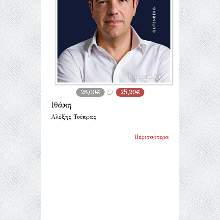
28,00€
25,20€
Ιθάκη
Αλέξης Τσίπρας
Περισσότερα