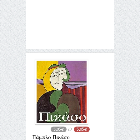
5,05€
5,05€
Πάμπλο Πικάσο