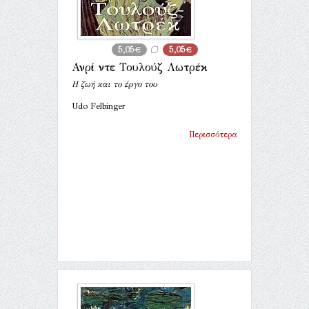
5,05€
5,05€
Ανρί ντε Τουλούζ Λωτρέκ
Η ζωή και το έργο του
Udo Felbinger
Περισσότερα