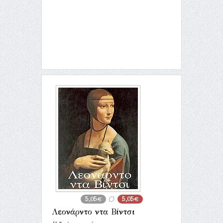
5,05€
5,05€
Λεονάρντο ντα Βίντσι