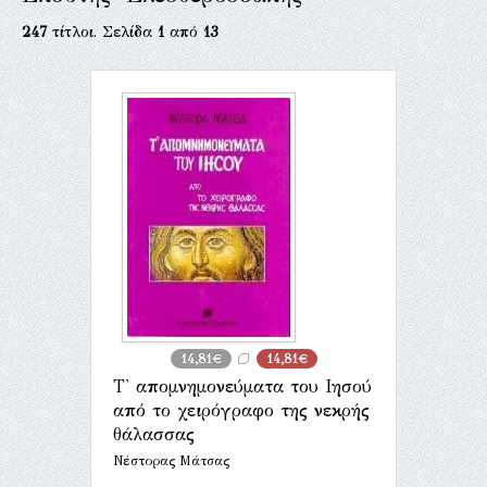
247
τίτλοι. Σελίδα
1
από
13
14,81€
14,81€
Τ' απομνημονεύματα του Ιησού
από το χειρόγραφο της νεκρής
θάλασσας
Νέστορας Μάτσας