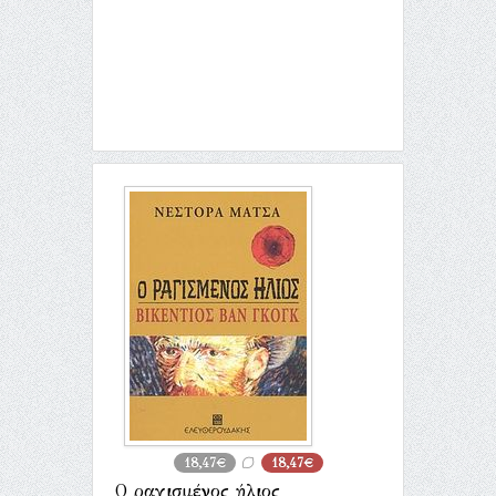
18,47€
18,47€
Ο ραγισμένος ήλιος