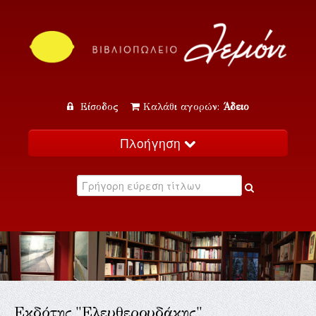
Είσοδος
Καλάθι αγορών:
Άδειο
Πλοήγηση
Αρχική
Κατάλογος
Νέα
Εκδηλώσεις
Επικοινωνία
Εκδότης "Ελευθερουδάκης"