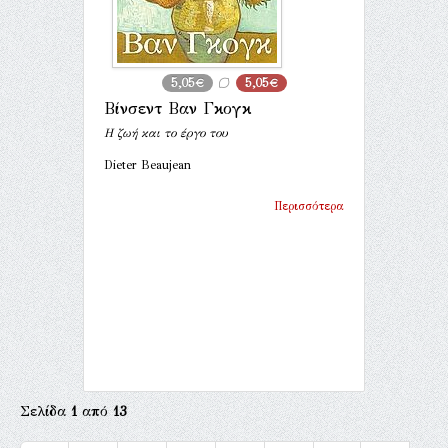
5,05€
5,05€
Βίνσεντ Bαν Γκογκ
Η ζωή και το έργο του
Dieter Beaujean
Περισσότερα
Σελίδα
1
από
13