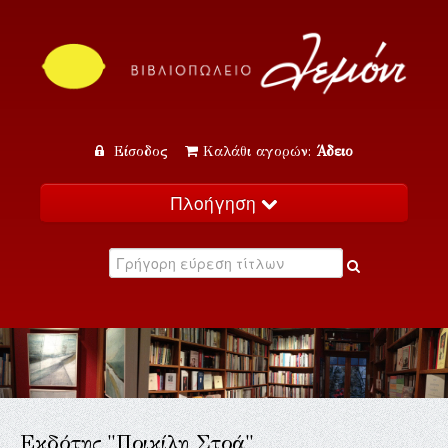
Είσοδος
Καλάθι αγορών:
Άδειο
Πλοήγηση
Αρχική
Κατάλογος
Νέα
Εκδηλώσεις
Επικοινωνία
Εκδότης "Ποικίλη Στοά"