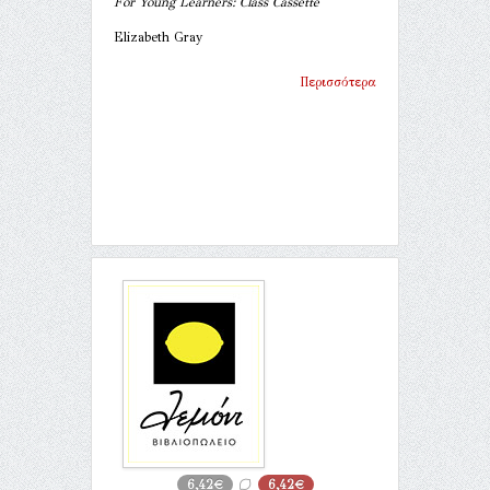
For Young Learners: Class Cassette
Elizabeth Gray
Περισσότερα
6,42€
6,42€