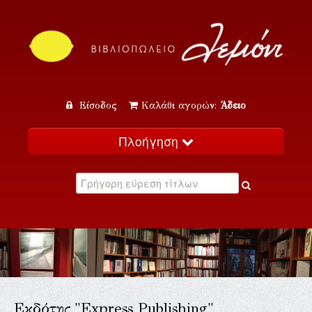
Είσοδος
Καλάθι αγορών:
Άδειο
Πλοήγηση
Αρχική
Κατάλογος
Νέα
Εκδηλώσεις
Επικοινωνία
Εκδότης "Express Publishing"