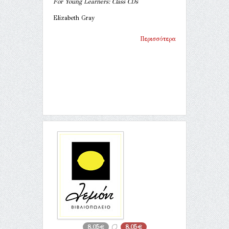
For Young Learners: Class CDs
Elizabeth Gray
Περισσότερα
8,05€
8,05€