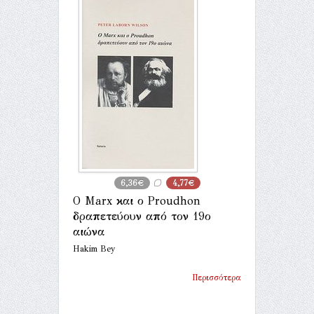
6,36€
4,77€
Ο Marx και ο Proudhon
δραπετεύουν από τον 19ο
αιώνα
Hakim Bey
Περισσότερα