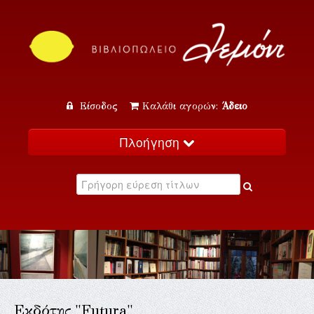
Είσοδος
Καλάθι αγορών:
Άδειο
Πλοήγηση
Αρχική
Κατάλογος
Νέα
Εκδηλώσεις
Επικοινωνία
Εκδότης "Futura"