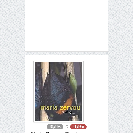
15,91€
11,93€