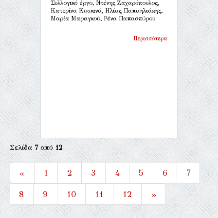
Συλλογικό έργο, Ντένης Ζαχαρόπουλος,
Κατερίνα Κοσκινά, Ηλίας Παπαηλιάκης,
Μαρία Μαραγκού, Ρένα Παπασπύρου
Περισσότερα
Σελίδα
7
από
12
«
1
2
3
4
5
6
7
8
9
10
11
12
»