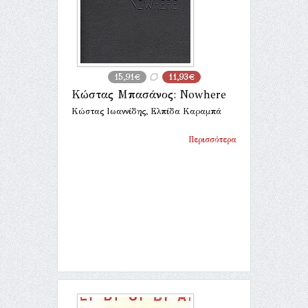
15,91€
11,93€
Κώστας Μπασάνος: Nowhere
Κώστας Ιωαννίδης, Ελπίδα Καραμπά
Περισσότερα