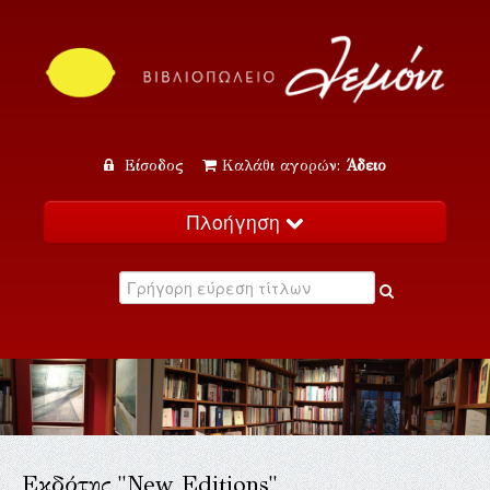
Είσοδος
Καλάθι αγορών:
Άδειο
Πλοήγηση
Αρχική
Κατάλογος
Νέα
Εκδηλώσεις
Επικοινωνία
Εκδότης "New Editions"