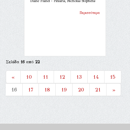
Diane Flanel - Piniaris, Nicholas Stephens
Περισσότερα
Σελίδα
16
από
22
«
10
11
12
13
14
15
16
17
18
19
20
21
»