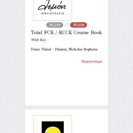
36,41€
36,41€
Total FCE / ECCE Course Book
With Key
Diane Flanel - Piniaris, Nicholas Stephens
Περισσότερα