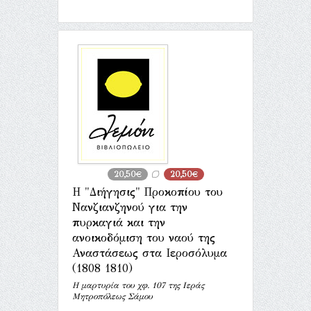
20,50€
20,50€
Η "Διήγησις" Προκοπίου του
Νανζιανζηνού για την
πυρκαγιά και την
ανοικοδόμιση του ναού της
Αναστάσεως στα Ιεροσόλυμα
(1808 1810)
Η μαρτυρία του χφ. 107 της Ιεράς
Μητροπόλεως Σάμου