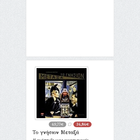
49,77€
34,84€
Το γνήσιον Μεταξά
Η ανάπτυξη μιας οικογενειακής