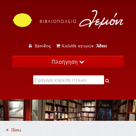
Είσοδος
Καλάθι αγορών:
Άδειο
Πλοήγηση
Αρχική
Κατάλογος
Νέα
Εκδηλώσεις
Επικοινωνία
Πίσω