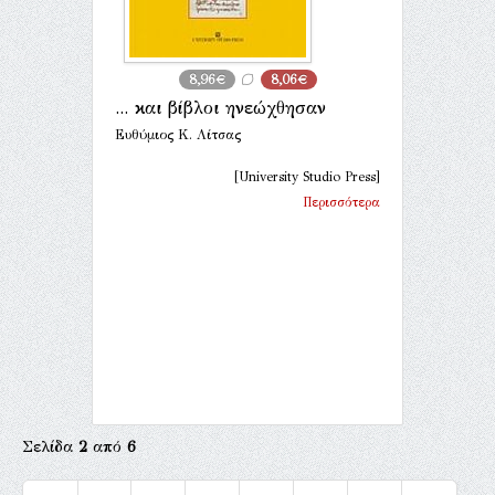
8,96€
8,06€
... και βίβλοι ηνεώχθησαν
Ευθύμιος Κ. Λίτσας
[University Studio Press]
Περισσότερα
Σελίδα
2
από
6