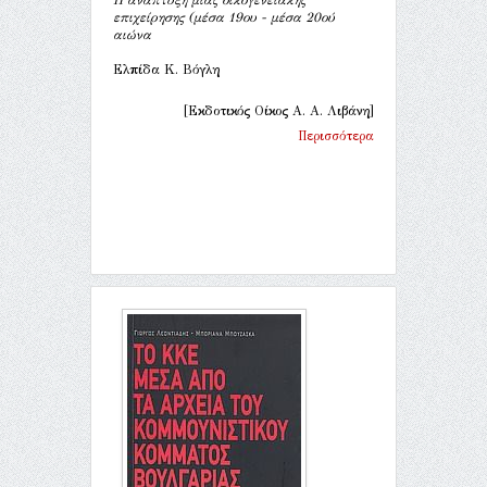
επιχείρησης (μέσα 19ου - μέσα 20ού
αιώνα
Ελπίδα Κ. Βόγλη
[Εκδοτικός Οίκος Α. Α. Λιβάνη]
Περισσότερα