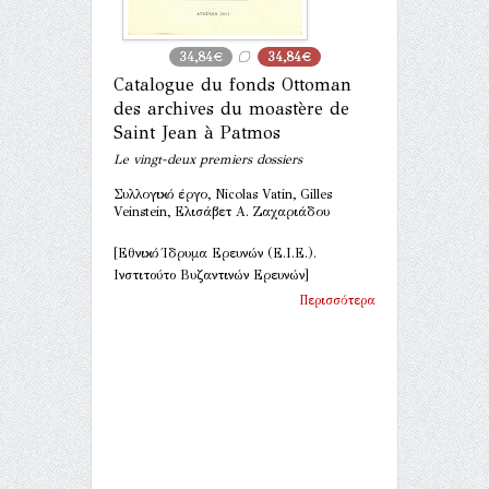
34,84€
34,84€
Catalogue du fonds Ottoman
des archives du moastère de
Saint Jean à Patmos
Le vingt-deux premiers dossiers
Συλλογικό έργο, Nicolas Vatin, Gilles
Veinstein, Ελισάβετ Α. Ζαχαριάδου
[Εθνικό Ίδρυμα Ερευνών (Ε.Ι.Ε.).
Ινστιτούτο Βυζαντινών Ερευνών]
Περισσότερα