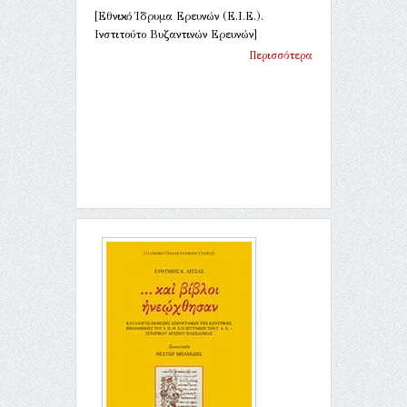
[Εθνικό Ίδρυμα Ερευνών (Ε.Ι.Ε.).
Ινστιτούτο Βυζαντινών Ερευνών]
Περισσότερα