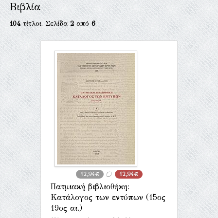
Βιβλία
104
τίτλοι. Σελίδα
2
από
6
12,94€
12,94€
Πατμιακή βιβλιοθήκη:
Κατάλογος των εντύπων (15ος
19ος αι.)