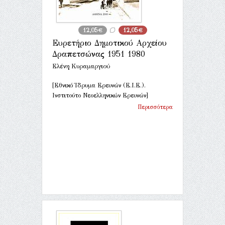
12,05€
12,05€
Ευρετήριο Δημοτικού Αρχείου
Δραπετσώνας 1951 1980
Ελένη Κυραμαργιού
[Εθνικό Ίδρυμα Ερευνών (Ε.Ι.Ε.).
Ινστιτούτο Νεοελληνικών Ερευνών]
Περισσότερα