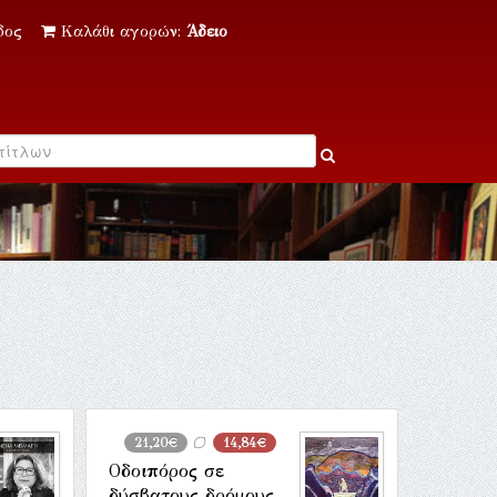
δος
Καλάθι αγορών:
Άδειο
21,20€
14,84€
Οδοιπόρος σε
δύσβατους δρόμους