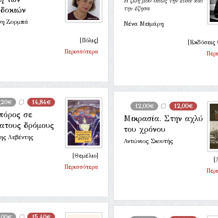
Η ζωή μου όπως την είδα και
την έζησα
δοκιών
νη Ζορμπά
Νένα Μεϊμάρη
[Πόλις]
[Εκδόσεις 
Περισσότερα
Περ
,20€
14,84€
12,00€
12,00€
πόρος σε
Μικρασία. Στην αχλύ
ατους δρόμους
του χρόνου
ης Λεβέντης
Αντώνιος Σκουτής
[Θεμέλιο]
[
Περισσότερα
Περ
,00€
15,40€