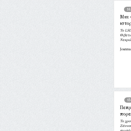
16
Μια 
ιστο
Το LSD
Θιβετι
Νεκρώ
Joanna
15
Πεπρ
πορε
Το χρο
Ζάννο
σιωπές