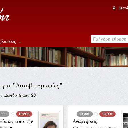
Είσο
ηλώσεις
α για "Αυτοβιογραφίες"
ι. Σελίδα
4
από
23
,00€
10,80€
12,00€
12,00€
ιώσεις από την
Αναμνήσεις
ή των