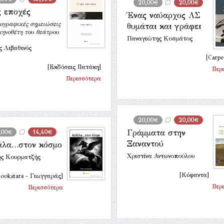
20,00€
20,00€
ς εποχές
Ένας ναύαρχος ΛΣ
ογραφικές σημειώσεις
θυμάται και γράφει
κηνοθέτη του θεάτρου
Παναγιώτης Κοσμάτος
 Λιβαθινός
[Carpe
[Εκδόσεις Πατάκη]
Περ
Περισσότερα
20,00€
20,00€
Γράμματα στην
,00€
14,40€
Ξαναντού
άλα…στον κόσμο
Χριστίνα Αντωνοπούλου
ης Κουρματζής
[Κύφαντα]
Bookstars - Γιωγγαράς]
Περ
Περισσότερα