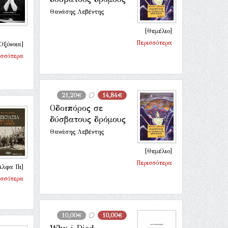
Θανάσης Λεβέντης
[Θεμέλιο]
Περισσότερα
Οξύνοια]
ισσότερα
21,20€
14,84€
Οδοιπόρος σε
δύσβατους δρόμους
Θανάσης Λεβέντης
[Θεμέλιο]
Περισσότερα
Άλφα Πι]
ισσότερα
10,00€
10,00€