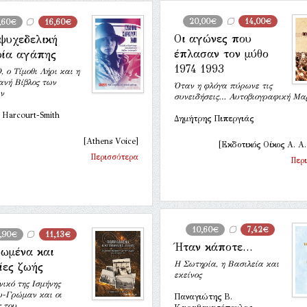
20,00€
14,00€
,60€
16,60€
Οι αγώνες που
ψυχεδελική
έπλασαν τον μύθο
ρία αγάπης
1974 1993
, ο Τίμοθι Λήρι και η
ανή Βίβλος των
Όταν η φλόγα πύρωνε τις
ν
συνειδήσεις… Αυτοβιογραφική Μα
 Harcourt-Smith
Δημήτρης Πιπεργιάς
[Athens Voice]
[Εκδοτικός Οίκος Α. Α.
Περισσότερα
Περ
10,60€
7,42€
,90€
11,13€
Ήταν κάποτε…
ωμένα και
Η Σωτηρία, η Βασιλεία και
ίες ζωής
εκείνος
νικό της Ισμήνης
υ-Γρώμαν και οι
Παναγιώτης Β.
 του