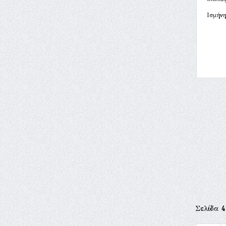
Ισμήν
Σελίδα
4