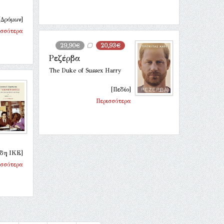
[Δρόμων]
ισσότερα
29,90€
20,93€
Ρεζέρβα
The Duke of Sussex Harry
[Πεδίο]
Περισσότερα
ίδη ΙΚΕ]
ισσότερα