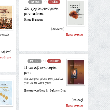
10,60€
7,95€
Σε χορταριασμένα
μονοπάτια
Knut Hamsun
[Δωδώνη]
ρτυρία
Περισσότερα
 Λιβάνη]
ισσότερα
12,00€
12,00€
Η αυτοβιογραφία
μου
Θα αφήσω γένια και μαλλιά
για να με λένε γέρο
Επαμεινώνδας Β. Φιλιππίδης
[Ίαμβος]
Περισσότερα