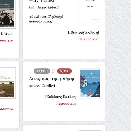
Why i Died
Pain. Hope. Rebirth
Αθανάσιος (Άρθουρ)
Αντωνόπουλος
[Ιδιωτική Έκδοση]
 Librum]
Περισσότερα
ισσότερα
12,80€
8,96€
Ασκήσεις της μνήμης
Andrea Camilleri
[Εκδόσεις Πατάκη]
Περισσότερα
ισσότερα