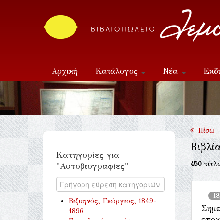
Αρχική
Κατάλογος
Νέα
Εκδ
Επικοινωνία
Πίσω
Βιβλί
Κατηγορίες για
450
τίτλο
"Αυτοβιογραφίες"
18
Βιζυηνός, Γεώργιος, 1849-
Σημε
1896
εποχ