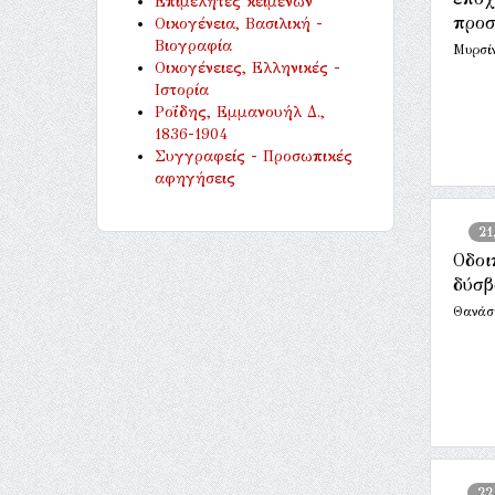
Επιμελητές κειμένων
προσ
Οικογένεια, Βασιλική -
Βιογραφία
Μυρσί
Οικογένειες, Ελληνικές -
Ιστορία
Ροΐδης, Εμμανουήλ Δ.,
1836-1904
Συγγραφείς - Προσωπικές
αφηγήσεις
21
Οδοι
δύσβ
Θανάσ
22