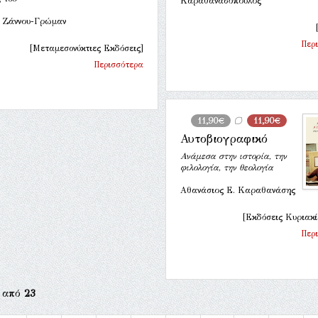
Καραθανασόπουλος
η Ζάννου-Γρώμαν
Περ
[Μεταμεσονύκτιες Εκδόσεις]
Περισσότερα
11,90€
11,90€
Αυτοβιογραφικό
Ανάμεσα στην ιστορία, την
φιλολογία, την θεολογία
Αθανάσιος Ε. Καραθανάσης
[Εκδόσεις Κυριακ
Περ
από
23