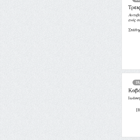
Τρει
Αυτοβι
ενός σ
Στάθης
18
Καβ
Ιωάνν
[