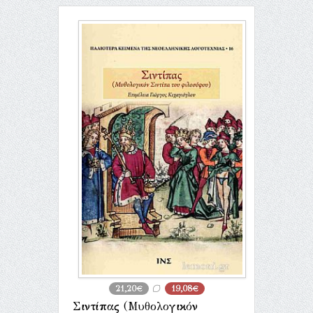
21,20€
19,08€
Σιντίπας (Μυθολογικόν