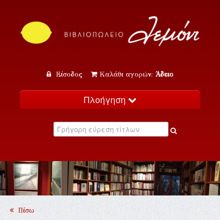
Είσοδος
Καλάθι αγορών:
Άδειο
Πλοήγηση
Αρχική
Κατάλογος
Νέα
Εκδηλώσεις
Επικοινωνία
Πίσω