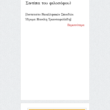
Σιντίπα του φιλοσόφου)
[Ινστιτούτο Νεοελληνικών Σπουδών.
Ίδρυμα Μανόλη Τριανταφυλλίδη]
Περισσότερα