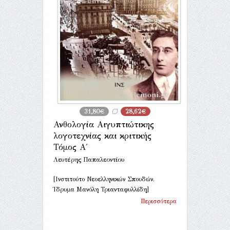
31,80€
28,62€
Ανθολογία Αιγυπτιώτικης
λογοτεχνίας και κριτικής
Τόμος Α΄
Λευτέρης Παπαλεοντίου
[Ινστιτούτο Νεοελληνικών Σπουδών.
Ίδρυμα Μανόλη Τριανταφυλλίδη]
Περισσότερα