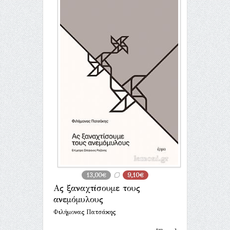
13,00€
9,10€
Ας ξαναχτίσουμε τους
ανεμόμυλους
Φιλήμονας Πατσάκης