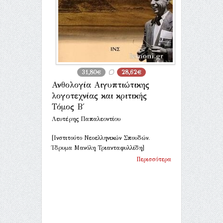
31,80€
28,62€
Ανθολογία Αιγυπτιώτικης
λογοτεχνίας και κριτικής
Τόμος Β΄
Λευτέρης Παπαλεοντίου
[Ινστιτούτο Νεοελληνικών Σπουδών.
Ίδρυμα Μανόλη Τριανταφυλλίδη]
Περισσότερα