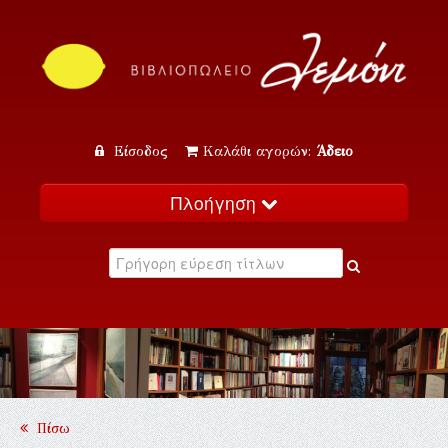
Είσοδος
Καλάθι αγορών:
Άδειο
Πλοήγηση
Αρχική
Κατάλογος
Νέα
Εκδηλώσεις
Επικοινωνία
Πίσω