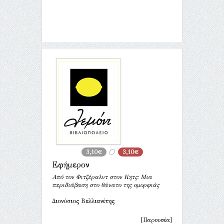
3,10€
3,10€
Εφήμερον
Από τον Φιτζέραλντ στον Κητς: Μια
περιδιάβαση στο θάνατο της ομορφιάς
Διονύσιος Βελλιανίτης
[Παρουσία]