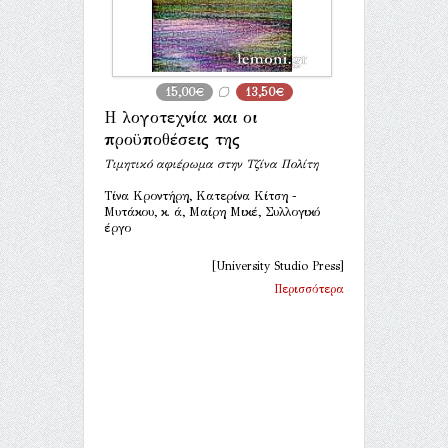
15,00€
13,50€
Η λογοτεχνία και οι
προϋποθέσεις της
Τιμητικό αφιέρωμα στην Τζίνα Πολίτη
Τίνα Κροντήρη, Κατερίνα Κίτση -
Μυτάκου, κ. ά, Μαίρη Μικέ, Συλλογικό
έργο
[University Studio Press]
Περισσότερα