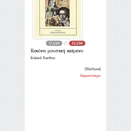
17,42€
12,19€
Εικόνα μουσική κείμενο
Roland Barthes
[Πλέθρον]
Περισσότερα