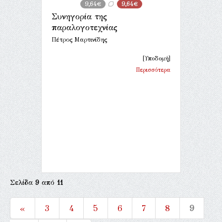
9,64€
9,64€
Συνηγορία της
παραλογοτεχνίας
Πέτρος Μαρτινίδης
[Υποδομή]
Περισσότερα
Σελίδα
9
από
11
«
3
4
5
6
7
8
9