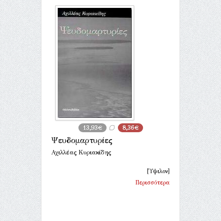
13,93€
8,36€
Ψευδομαρτυρίες
Αχιλλέας Κυριακίδης
[Ύψιλον]
Περισσότερα