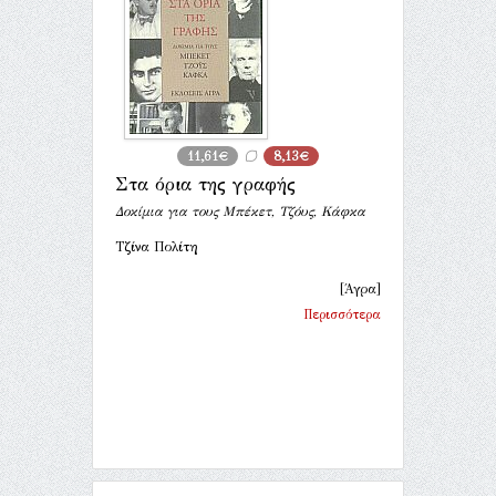
11,61€
8,13€
Στα όρια της γραφής
Δοκίμια για τους Μπέκετ, Τζόυς, Κάφκα
Τζίνα Πολίτη
[Άγρα]
Περισσότερα