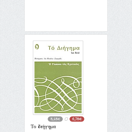
8,48€
6,78€
Το διήγημα