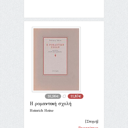
16,96€
11,87€
Η ρομαντική σχολή
Heinrich Heine
[Στιγμή]
Περισσότερα