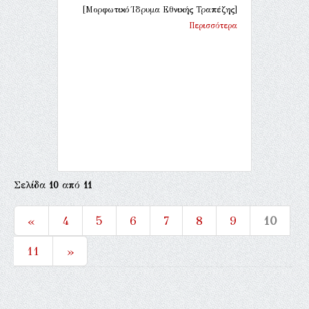
[Μορφωτικό Ίδρυμα Εθνικής Τραπέζης]
Περισσότερα
Σελίδα
10
από
11
«
4
5
6
7
8
9
10
11
»