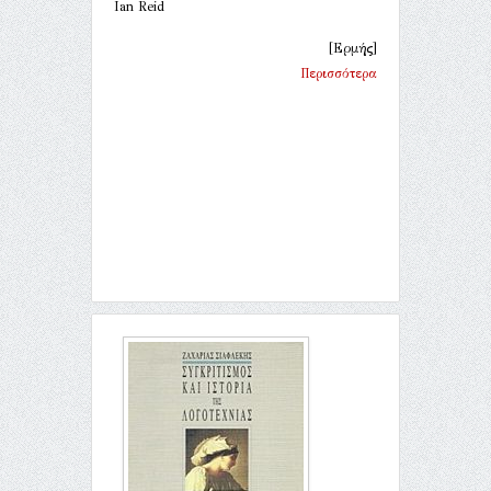
Ian Reid
[Ερμής]
Περισσότερα