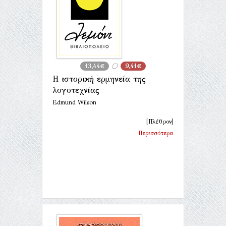
13,44€
9,41€
Η ιστορική ερμηνεία της
λογοτεχνίας
Edmund Wilson
[Πλέθρον]
Περισσότερα