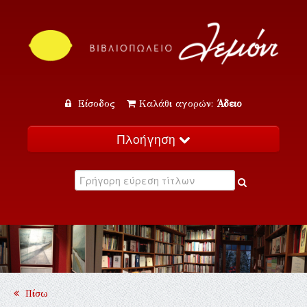
Είσοδος
Καλάθι αγορών:
Άδειο
Πλοήγηση
Αρχική
Κατάλογος
Νέα
Εκδηλώσεις
Επικοινωνία
Πίσω