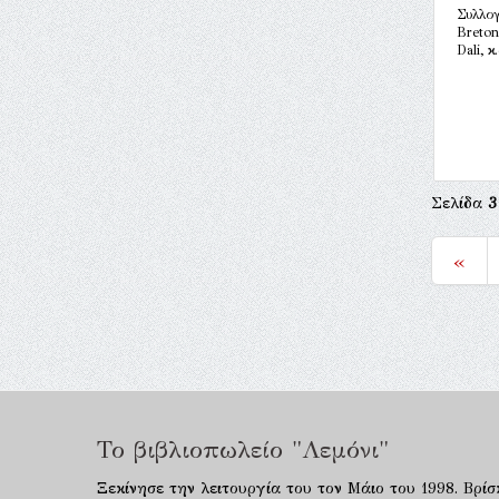
Συλλογ
Breton
Dali, κ
Σελίδα
3
«
Το βιβλιοπωλείο "Λεμόνι"
Ξεκίνησε την λειτουργία του τον Μάιο του 1998. Βρίσ