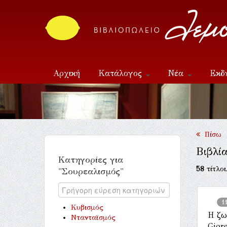
Αρχική
Κατάλογος
Νέα
Εκδ
Επικοινωνία
Πίσω
Βιβλί
Κατηγορίες για
58
τίτλοι
"Σουρεαλισμός"
1
Κυβισμός
Η ζω
Ντανταϊσμός
Gior