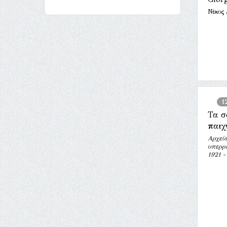
Νίκος
1
Τα σ
παιχ
Αρχεί
υπερρ
1921 -