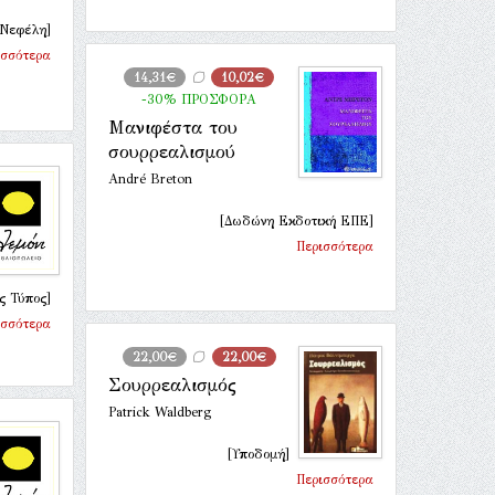
[Νεφέλη]
ισσότερα
14,31€
10,02€
-30% ΠΡΟΣΦΟΡΑ
Μανιφέστα του
σουρρεαλισμού
André Breton
[Δωδώνη Εκδοτική ΕΠΕ]
Περισσότερα
ς Τύπος]
ισσότερα
22,00€
22,00€
Σουρρεαλισμός
Patrick Waldberg
[Υποδομή]
Περισσότερα