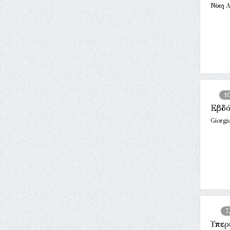
Νίκη Λ
1
Εβδό
Giorgi
7
Υπερ