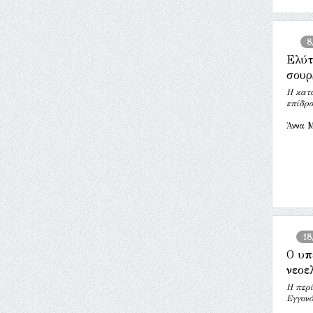
8
Ελύτ
σουρ
Η κατ
επίδρ
Άννα 
18
Ο υπ
νεοε
Η περ
Εγγον