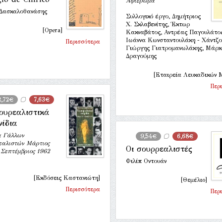
Αφιέρωμα
 Δασκαλοθανάσης
Συλλογικό έργο, Δημήτριος
Χ. Σκλαβενίτης, Έκτωρ
[Opera]
Κακναβάτος, Αντρέας Παγουλάτος
Ιωάννα Κωνσταντουλάκη - Χάντζο
Περισσότερα
Γιώργης Γιατρομανωλάκης, Μάρκ
Δραγούμης
[Εταιρεία Λευκαδικών 
Περ
2,72€
7,63€
ουρεαλιστικά
νίδια
α Γάλλων
9,54€
6,68€
εαλιστών Μάρτιος
Οι σουρρεαλιστές
 Σεπτέμβριος 1962
Φιλίπ Οντουάν
[Εκδόσεις Καστανιώτη]
[Θεμέλιο]
Περισσότερα
Περ