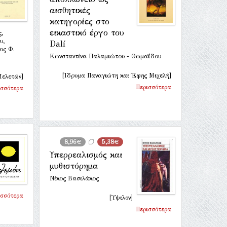
αισθητικές
κατηγορίες στο
εικαστικό έργο του
,
υ,
Dalí
ος Φ.
Κωνσταντίνα Παλαμιώτου - Θωμαΐδου
[Ίδρυμα Παναγιώτη και Έφης Μιχελή]
Μελετών]
Περισσότερα
ισσότερα
8,96€
5,38€
Υπερρεαλισμός και
μυθιστόρημα
Νίκος Βασιλάκος
ισσότερα
[Ύψιλον]
Περισσότερα