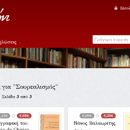
Είσο
ηλώσεις
α για "Σουρεαλισμός"
. Σελίδα
3
από
3
1,13€
6,68€
6,09€
6,09€
γραφική του
Νάνος Βαλαωρίτης
gio de Chirico