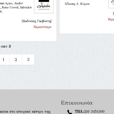
ικό έργο, André
Άδωνις Α. Κύρου
, Rene Crevel, Salvador
.ά.
Περ
[Εκδόσεις Γκοβόστη]
Περισσότερα
από
3
1
2
3
Επικοινωνία
κεται στο ιστορικό κέντρο της
ΤΗΛ.:
210 3451390