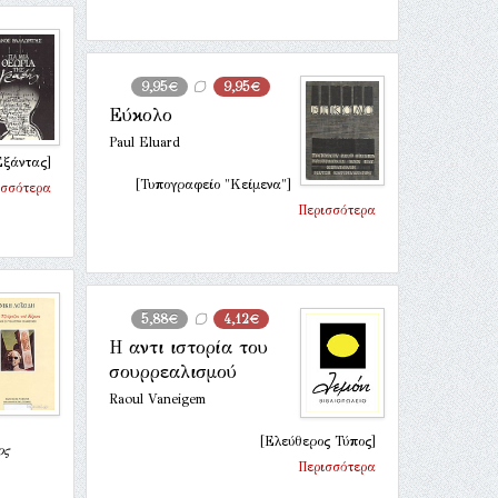
9,95€
9,95€
Εύκολο
Paul Eluard
Εξάντας]
[Τυπογραφείο "Κείμενα"]
ισσότερα
Περισσότερα
5,88€
4,12€
Η αντι ιστορία του
σουρρεαλισμού
Raoul Vaneigem
[Ελεύθερος Τύπος]
ος
Περισσότερα