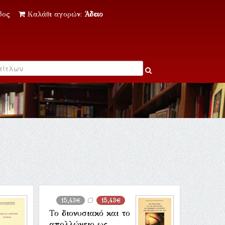
δος
Καλάθι αγορών:
Άδειο
15,43€
15,43€
Το διονυσιακό και το
απολλώνειο ως