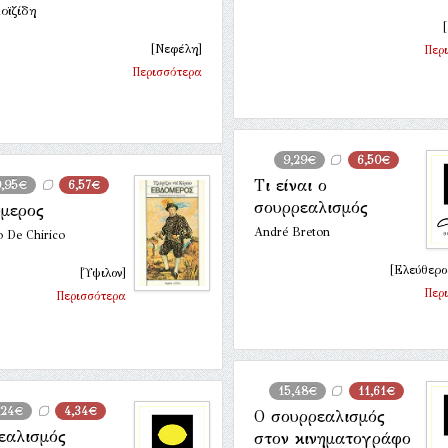
οϊζίδη
[Νεφέλη]
Περ
Περισσότερα
9,29€
6,50€
Τι είναι ο
0,95€
6,57€
σουρρεαλισμός
μερος
André Breton
o De Chirico
[Ελεύθερο
[Ύψιλον]
Περ
Περισσότερα
15,48€
11,61€
,24€
4,34€
Ο σουρρεαλισμός
εαλισμός
στον κινηματογράφο