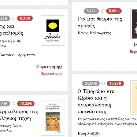
8,12€
5,68€
Για μια θεωρία της
,44€
6,33€
γραφής
ης και
ρεαλισμός
Νάνος Βαλαωρίτης
αγραφή μιας
[
ασης
Περ
Μυκωνίου - Δρυμπέτα
[Παρατηρητής]
Περισσότερα
24,90€
17,43€
Ο Τζιόρτζιο ντε
Κίρικο και η
,90€
13,23€
σουρεαλιστική
ερρεαλισμός στη
επανάσταση
λληνική τέχνη
Οι μεταφυσικές καταβολές και τα
ιδεολογικά αδιέξοδα ενός κινήματ
ίπτωση Νίκου
όπουλου
Νίκη Λοϊζίδη