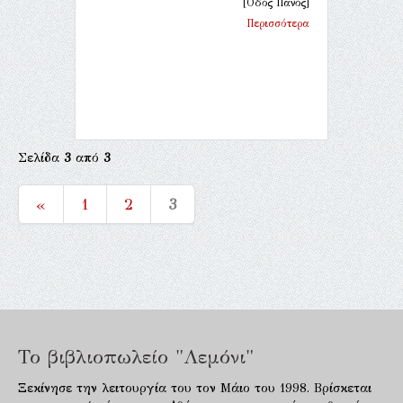
[Οδός Πανός]
Περισσότερα
Σελίδα
3
από
3
«
1
2
3
Το βιβλιοπωλείο "Λεμόνι"
Ξεκίνησε την λειτουργία του τον Μάιο του 1998. Βρίσκεται