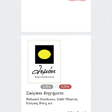
9,95€
6,97€
Σκόρπια διηγήματα
Nathaniel Hawthorne, Edith Wharton,
Κλάρενς Ντέη, κ.ά.