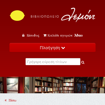
Είσοδος
Καλάθι αγορών:
Άδειο
Πλοήγηση
Αρχική
Κατάλογος
Νέα
Εκδηλώσεις
Επικοινωνία
Πίσω