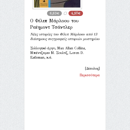
6,63€
4,97€
Ο Φίλιπ Μάρλοου του
Ραίημοντ Τσάντλερ
Νέες ιστορίες του Φίλιπ Μάρλοου από 13
διάσημους συγγραφείς ιστοριών μυστηρίου
Συλλογικό έργο, Max Allan Collins,
Μπέντζαμιν Μ. Σουλτζ, Loren D.
Estleman, κ.ά.
[Δίαυλος]
Περισσότερα