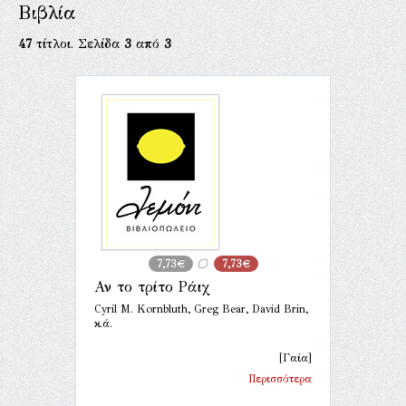
Βιβλία
47
τίτλοι. Σελίδα
3
από
3
7,73€
7,73€
Αν το τρίτο Ράιχ
Cyril M. Kornbluth, Greg Bear, David Brin,
κ.ά.
[Γαία]
Περισσότερα