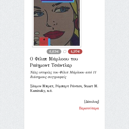
6,63€
4,97€
Ο Φίλιπ Μάρλοου του
Ραίημοντ Τσάντλερ
Νέες ιστορίες του Φίλιπ Μάρλοου από 11
διάσημους συγγραφείς
Σάιμον Μπρετ, Ρόμπερτ Ράντισι, Stuart M.
Kaminsky, κ.ά.
[Δίαυλος]
Περισσότερα