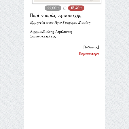
22,00€
15,40€
Περί νοεράς προσευχής
Ερμηνεία στον Άγιο Γρηγόριο Σιναΐτη
Αρχιμανδρίτης Αιμιλιανός
Σιμωνοπετρίτης
[Ίνδικτος]
Περισσότερα