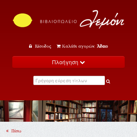
Είσοδος
Καλάθι αγορών:
Άδειο
Πλοήγηση
Αρχική
Κατάλογος
Νέα
Εκδηλώσεις
Επικοινωνία
Πίσω