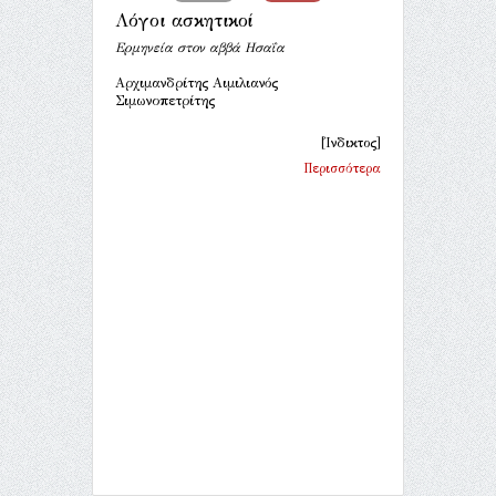
Λόγοι ασκητικοί
Ερμηνεία στον αββά Ησαΐα
Αρχιμανδρίτης Αιμιλιανός
Σιμωνοπετρίτης
[Ίνδικτος]
Περισσότερα