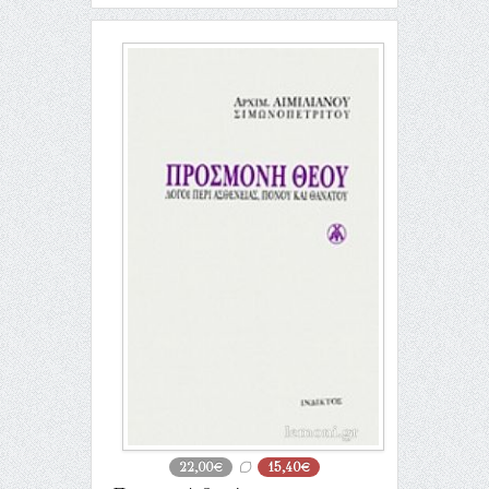
22,00€
15,40€