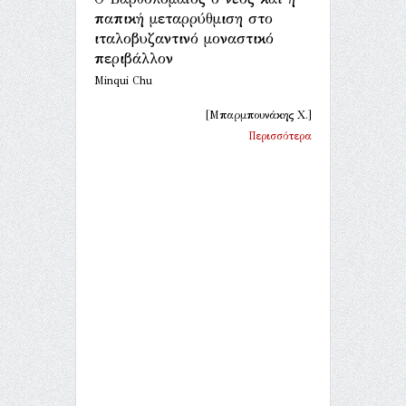
παπική μεταρρύθμιση στο
ιταλοβυζαντινό μοναστικό
περιβάλλον
Minqui Chu
[Μπαρμπουνάκης Χ.]
Περισσότερα