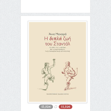
15,92€
11,14€