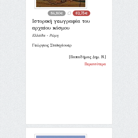
84,80€
62,75€
Ιστορική γεωγραφία του
αρχαίου κόσμου
Ελλάδα - Ρώμη
Γεώργιος Σταϊνχάουερ
[Παπαδήμας Δημ. Ν.]
Περισσότερα