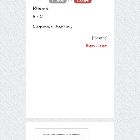
14,84€
10,39€
Εθνικά
Κ - Ω
Στέφανος ο Βυζάντιος
[Κάκτος]
Περισσότερα