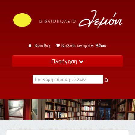
Είσοδος
Καλάθι αγορών:
Άδειο
Πλοήγηση
Αρχική
Κατάλογος
Νέα
Εκδηλώσεις
Επικοινωνία