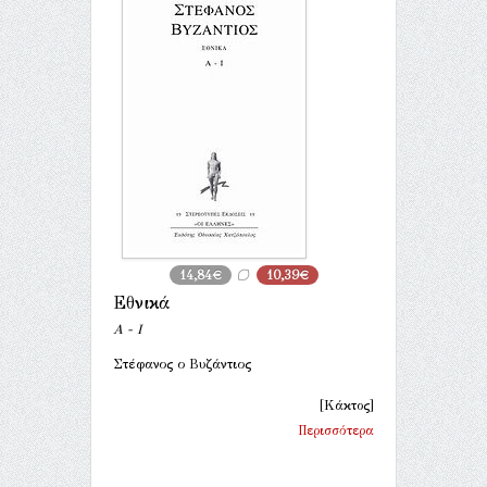
14,84€
10,39€
Εθνικά
Α - Ι
Στέφανος ο Βυζάντιος
[Κάκτος]
Περισσότερα