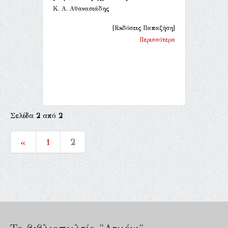
Κ. Α. Αθανασιάδης
[Εκδόσεις Παπαζήση]
Περισσότερα
Σελίδα
2
από
2
«
1
2