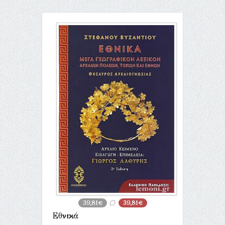
39,81€
39,81€
Εθνικά