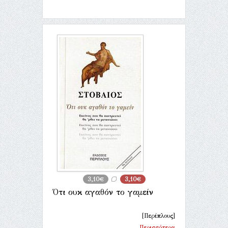
3,10€
3,10€
Ότι ουκ αγαθόν το γαμείν
[Περίπλους]
Περισσότερα