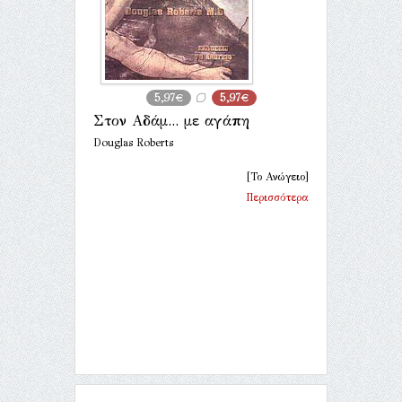
5,97€
5,97€
Στον Αδάμ... με αγάπη
Douglas Roberts
[Το Ανώγειο]
Περισσότερα