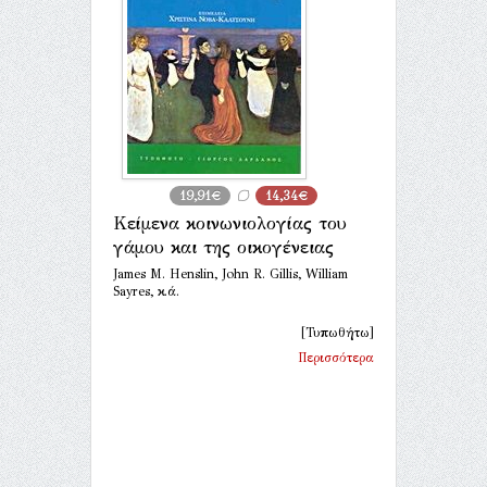
19,91€
14,34€
Κείμενα κοινωνιολογίας του
γάμου και της οικογένειας
James M. Henslin, John R. Gillis, William
Sayres, κ.ά.
[Τυπωθήτω]
Περισσότερα