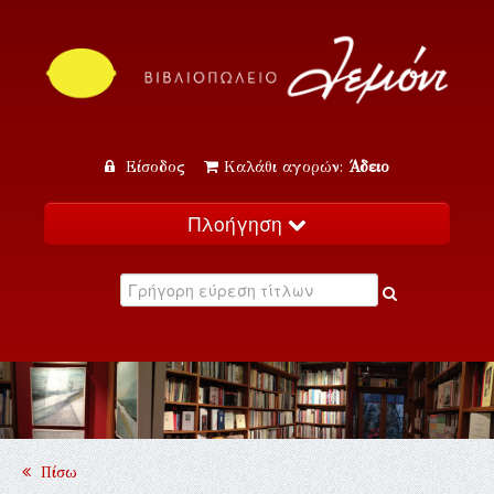
Είσοδος
Καλάθι αγορών:
Άδειο
Πλοήγηση
Αρχική
Κατάλογος
Νέα
Εκδηλώσεις
Επικοινωνία
Πίσω