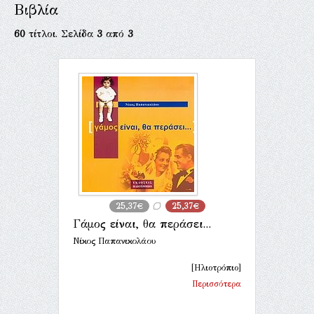
Βιβλία
60
τίτλοι. Σελίδα
3
από
3
25,37€
25,37€
Γάμος είναι, θα περάσει...
Νίκος Παπανικολάου
[Ηλιοτρόπιο]
Περισσότερα