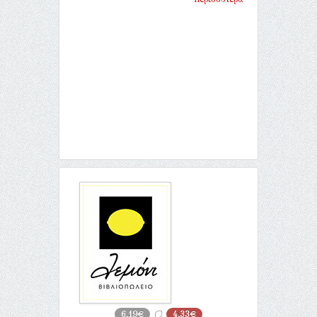
6,19€
4,33€