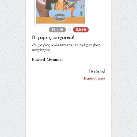
14,20€
9,94€
Ο γάμος παχαίνει!
Πώς ο βίος ανθόσπαρτος καταλήγει βίος
παχύτερος
Edward Abramson
[Κέδρος]
Περισσότερα