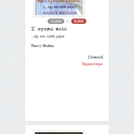
11,94€
8,96€
Σ' αγαπώ πολύ
...όχι και κάθε μέρα
Nancy Shulins
[Αλκυών]
Περισσότερα