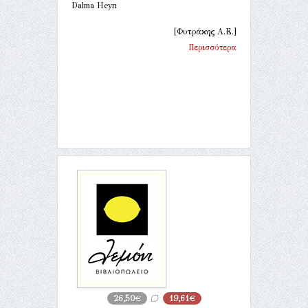
Dalma Heyn
[Φυτράκης Α.Ε.]
Περισσότερα
26,50€
19,61€