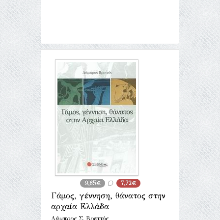
9,65€
7,72€
Γάμος, γέννηση, θάνατος στην
αρχαία Ελλάδα
Λάμπρος Σ. Βρεττός