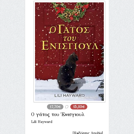
17,70€
15,93€
Ο γάτος του Ένισγιουλ
Lili Hayward
[Εκδόσεις Anubis]