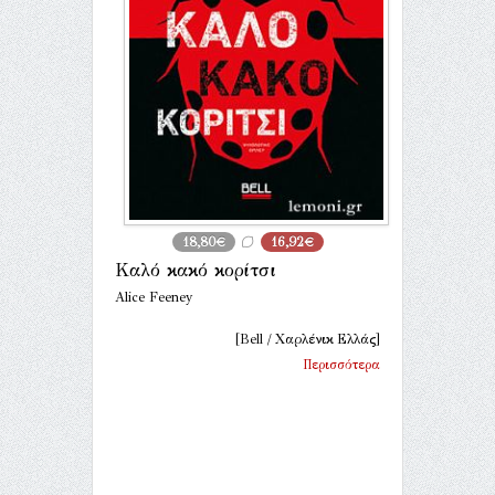
18,80€
16,92€
Καλό κακό κορίτσι
Alice Feeney
[Bell / Χαρλένικ Ελλάς]
Περισσότερα