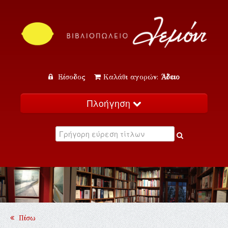
Είσοδος
Καλάθι αγορών:
Άδειο
Πλοήγηση
Αρχική
Κατάλογος
Νέα
Εκδηλώσεις
Επικοινωνία
Πίσω