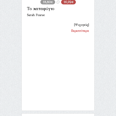
18,80€
16,92€
Το καταφύγιο
Sarah Pearse
[Ψυχογιός]
Περισσότερα