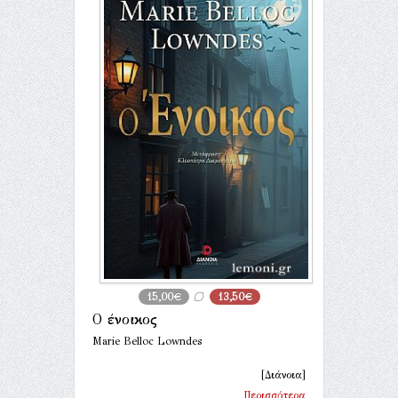
15,00€
13,50€
Ο ένοικος
Marie Belloc Lowndes
[Διάνοια]
Περισσότερα