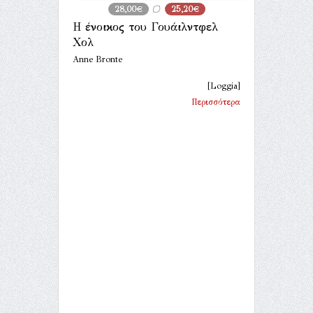
28,00€
25,20€
Η ένοικος του Γουάιλντφελ
Χολ
Anne Bronte
[Loggia]
Περισσότερα