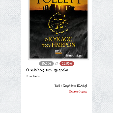
25,50€
22,95€
Ο κύκλος των ημερών
Ken Follett
[Bell / Χαρλένικ Ελλάς]
Περισσότερα