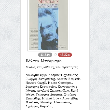
23,32€
16,32€
Βάλτερ Μπένγιαμιν
Εικόνες και μύθοι της νεωτερικότητας
Συλλογικό έργο, Κοσμάς Ψυχοπαίδης,
Γιώργος Σαγκριώτης, Andrew Benjamin,
Howard Caygill, Μαρία Οικονόμου,
Δημήτρης Ευστρατίου, Κωνσταντίνος
Ράντης, Αγγελική Σπυροπούλου, Sigrid
Weigel, Γεώργιος Δαρεμάς, Σταύρος
Σταυρίδης, Michael Löwy, Αριστείδης
Μπαλτάς, Μανόλης Αθανασάκης,
Δημήτρης Καρύδας