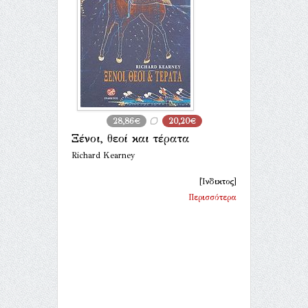
28,86€
20,20€
Ξένοι, θεοί και τέρατα
Richard Kearney
[Ίνδικτος]
Περισσότερα