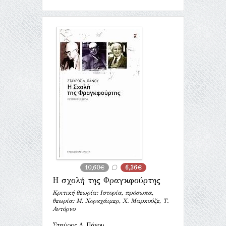
10,60€
6,36€
Η σχολή της Φραγκφούρτης
Κριτική θεωρία: Ιστορία, πρόσωπα,
θεωρία: Μ. Χορκχάιμερ, Χ. Μαρκούζε, Τ.
Αντόρνο
Σταύρος Δ. Πάνου