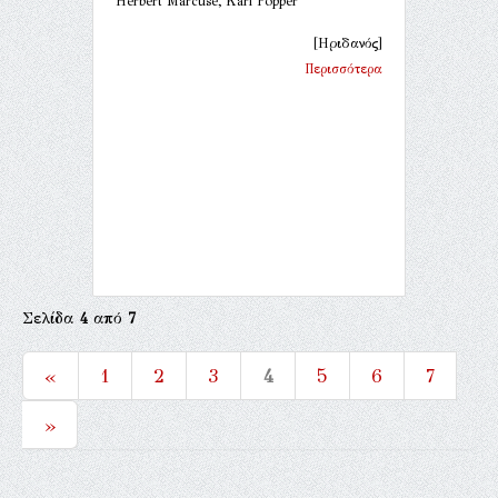
Herbert Marcuse, Karl Popper
[Ηριδανός]
Περισσότερα
Σελίδα
4
από
7
«
1
2
3
4
5
6
7
»