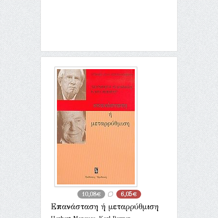
10,08€
6,05€
Επανάσταση ή μεταρρύθμιση