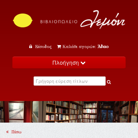
Είσοδος
Καλάθι αγορών:
Άδειο
Πλοήγηση
Αρχική
Κατάλογος
Νέα
Εκδηλώσεις
Επικοινωνία
Πίσω