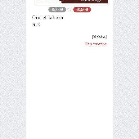
15,00€
10,50€
Ora et labora
Ν. Κ
[Μελάνι]
Περισσότερα