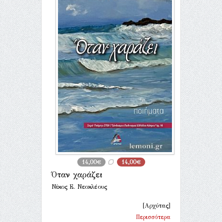
14,00€
14,00€
Όταν χαράζει
Νίκος Ε. Νεοκλέους
[Αρχύτας]
Περισσότερα