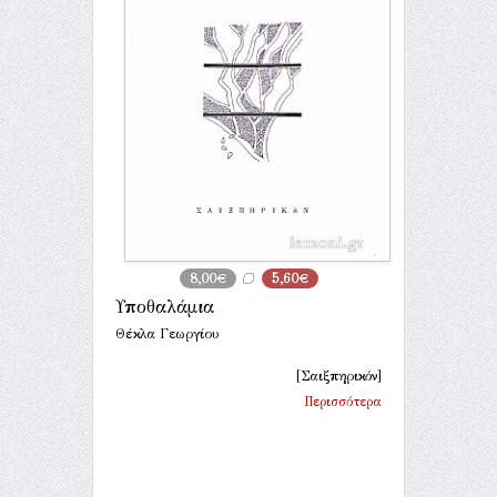
8,00€
5,60€
Υποθαλάμια
Θέκλα Γεωργίου
[Σαιξπηρικόν]
Περισσότερα