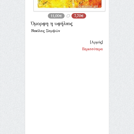
11,00€
7,70€
Όμορφη η υφήλιος
Νικόλας Σαμψών
[Αρμός]
Περισσότερα