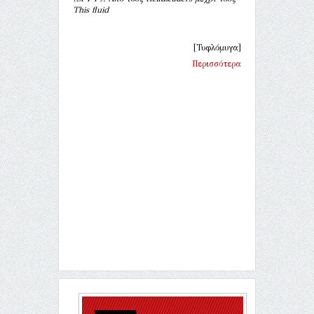
This fluid
[Τυφλόμυγα]
Περισσότερα