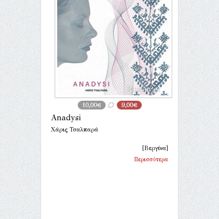
10,00€
9,00€
Anadysi
Χάρις Τσαλπαρά
[Βεργίνα]
Περισσότερα