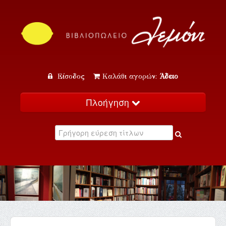
Είσοδος
Καλάθι αγορών:
Άδειο
Πλοήγηση
Αρχική
Κατάλογος
Νέα
Εκδηλώσεις
Επικοινωνία