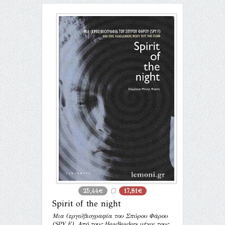
25,44€
17,81€
Spirit of the night
Μια (εργο)βιογραφία του Σπύρου Φάρου
(SPY F). Από τους Headleaders μέχρι τους