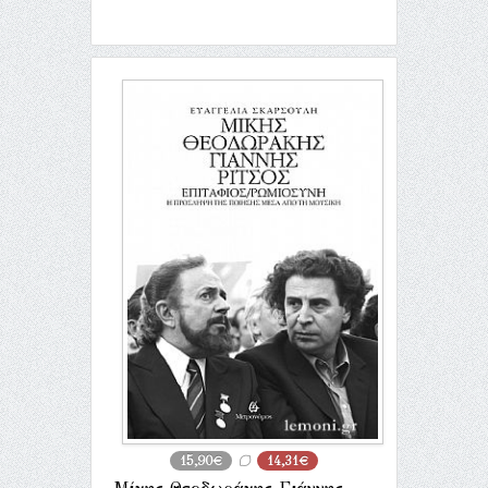
15,90€
14,31€