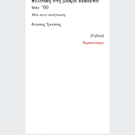
πολιτική στη μακρά δεκαετία
του ’60
Μία αντι-ανάγνωση
Φώντας Τρούσας
[Όγδοο]
Περισσότερα