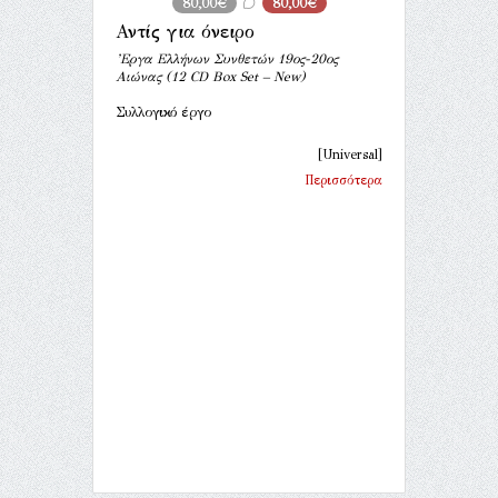
80,00€
80,00€
Αντίς για όνειρο
’Εργα Ελλήνων Συνθετών 19ος-20ος
Αιώνας (12 CD Box Set – New)
Συλλογικό έργο
[Universal]
Περισσότερα