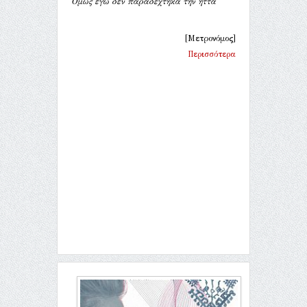
Όμως εγώ δεν παραδέχτηκα την ήττα
[Μετρονόμος]
Περισσότερα