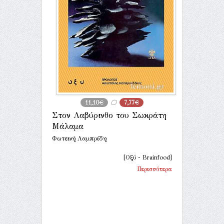
11,10€
7,77€
Στον Λαβύρινθο του Σωκράτη
Μάλαμα
Φωτεινή Λαμπρίδη
[Οξύ - Brainfood]
Περισσότερα