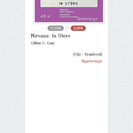
11,10€
9,99€
Nirvana: In Utero
Gillian G. Gaar
[Οξύ - Brainfood]
Περισσότερα