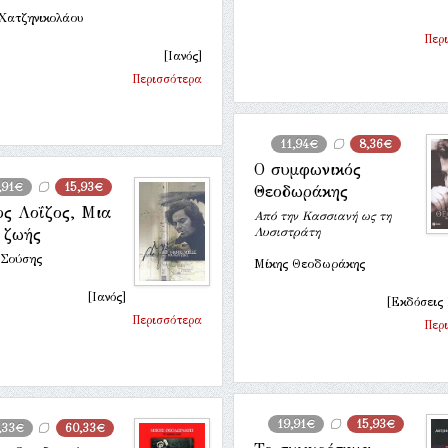
 Χατζηνικολάου
Περ
[Ιανός]
Περισσότερα
11,94€
8,36€
Ο συμφωνικός
,91€
15,93€
Θεοδωράκης
ς Λοΐζος, Μια
Από την Κασσιανή ως τη
 ζωής
Λυσιστράτη
 Σούσης
Μίκης Θεοδωράκης
[Ιανός]
[Εκδόσεις
Περισσότερα
Περ
19,91€
15,93€
,33€
60,33€