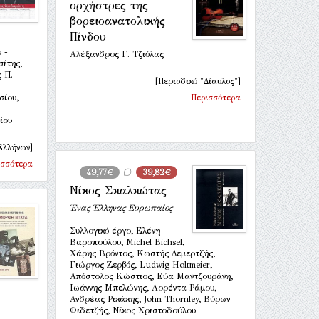
ορχήστρες της
βορειοανατολικής
Πίνδου
 -
Αλέξανδρος Γ. Τζιόλας
ίτης,
 Π.
[Περιοδικό "Δίαυλος"]
σίου,
Περισσότερα
ίου
Ελλήνων]
ισσότερα
49,77€
39,82€
Νίκος Σκαλκώτας
Ένας Έλληνας Ευρωπαίος
Συλλογικό έργο, Ελένη
Βαροπούλου, Michel Bichsel,
Χάρης Βρόντος, Κωστής Δεμερτζής,
Γιώργος Ζερβός, Ludwig Holtmeier,
Απόστολος Κώστιος, Εύα Μαντζουράνη,
Ιωάννης Μπελώνης, Λορέντα Ράμου,
Ανδρέας Ρικάκης, John Thornley, Βύρων
Φιδετζής, Νίκος Χριστοδούλου