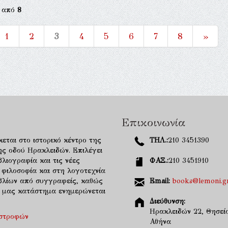
από
8
1
2
3
4
5
6
7
8
»
Επικοινωνία
κεται στο ιστορικό κέντρο της
ΤΗΛ.:
210 3451390
ης οδού Ηρακλειδών. Επιλέγει
λιογραφία και τις νέες
ΦΑΞ.:
210 3451910
 φιλοσοφία και στη λογοτεχνία
ιβλίων από συγγραφείς, καθώς
Email:
books@lemoni.g
κό μας κατάστημα ενημερώνεται
Διεύθυνση:
Ηρακλειδών 22, Θησείο
ιστροφών
Αθήνα