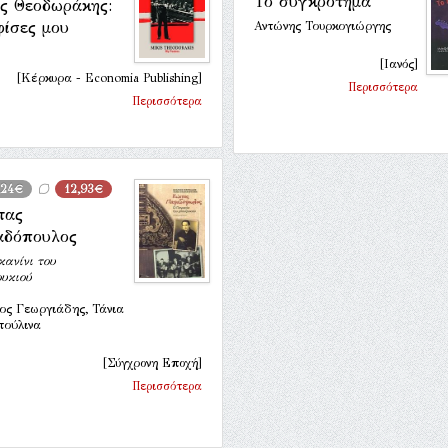
Το συγκρότημα
ς Θεοδωράκης:
φίσες μου
Αντώνης Τουρκογιώργης
[Ιανός]
[Κέρκυρα - Economia Publishing]
Περισσότερα
Περισσότερα
,24€
12,93€
τας
αδόπουλος
ανίνι του
ουκιού
ος Γεωργιάδης, Τάνια
τούλινα
[Σύγχρονη Εποχή]
Περισσότερα