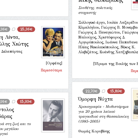
Μίκης Θεοδωράκης
Συνθέτης, πολιτικός,
στοχαστής
Συλλογικό έργο, Ιουλία Λαζαρίδου
Ελμαλόγλου, Γιώργος Β. Μονεμβασ
,36€
25,36€
Γιώργος Δ. Παναγιώτου, Γεώργιος
η Λίντα,
Μαλούχος, Χριστόφορος Δ.
Αργυρόπουλος, Ιωάννα Παπαθανα
λης Χιώτης
Ηλίας Νικολακόπουλος, Νίκος Κ.
 Δελαπόρτας
Αλιβιζάτος, Ευάνθης Χατζηβασιλε
[Ορφέας]
[Ίδρυμα της Βουλής των 
Περισσότερα
Περ
22,70€
15,89€
Όμορφη Νύχτα
,91€
15,93€
Χρονογραφία - Μυθιστόρημα
τολος
για 20 χρόνια λαϊκού
δάρας
τραγουδιού στη Θεσσαλονίκη
(1985-2005)
ά στη ζωή και το
ου μεγάλου
Θωμάς Κοροβίνης
ργού