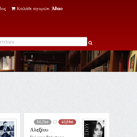
δος
Καλάθι αγορών:
Άδειο
50,72€
40,58€
Αλεξίου