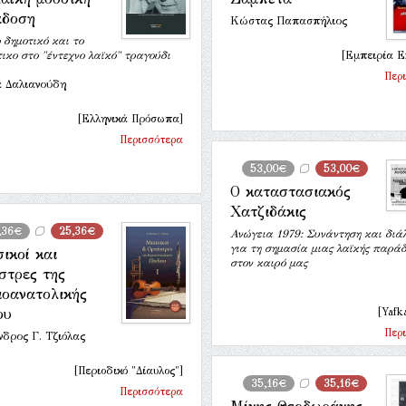
άδοση
Κώστας Παπασπήλιος
 δημοτικό και το
ικο στο "έντεχνο λαϊκό" τραγούδι
[Εμπειρία Ε
Περ
α Δαλιανούδη
[Ελληνικά Πρόσωπα]
Περισσότερα
53,00€
53,00€
Ο καταστασιακός
Χατζιδάκις
,36€
25,36€
Ανώγεια 1979: Συνάντηση και διά
για τη σημασία μιας λαϊκής παρά
ικοί και
στον καιρό μας
στρες της
ιοανατολικής
ου
[Yafk
Περ
δρος Γ. Τζιόλας
[Περιοδικό "Δίαυλος"]
35,16€
35,16€
Περισσότερα