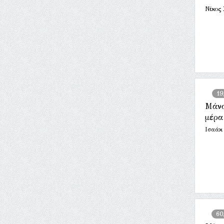
Νίκος
19
Μάνο
μέρα
Ισαάκ
60