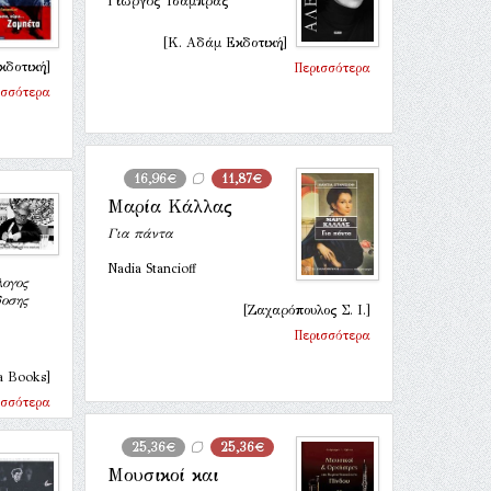
Γιώργος Τσάμπρας
[Κ. Αδάμ Εκδοτική]
κδοτική]
Περισσότερα
ισσότερα
16,96€
11,87€
Μαρία Κάλλας
Για πάντα
Nadia Stancioff
λογος
δοσης
[Ζαχαρόπουλος Σ. Ι.]
Περισσότερα
a Books]
ισσότερα
25,36€
25,36€
Μουσικοί και