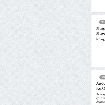
25
Μαίρ
Μανώ
Μάκης
19
Απόσ
Καλ
Αναφορ
έργο τ
δημιου