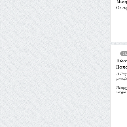
Μίκη
Οι α
17
Κώσ
Παπ
Ο Παγκ
μπουζ
Νέαρχ
Ραχμα