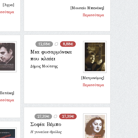
[Άγρα]
[Μουσείο Μπενάκη]
ισσότερα
Περισσότερα
12,68€
8,88€
Μια φυσαρμόνικα
που κλαίει
Δήμος Μούτσης
[Μετρονόμος]
Περισσότερα
 Πατάκη]
ισσότερα
27,39€
27,39€
Σοφία Βέμπο
Η γυναίκα-θρύλος