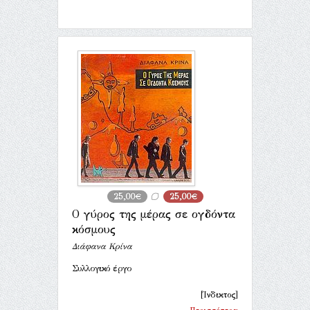
25,00€
25,00€
Ο γύρος της μέρας σε ογδόντα
κόσμους
Διάφανα Κρίνα
Συλλογικό έργο
[Ίνδικτος]