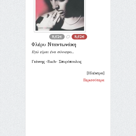
8,62€
8,62€
Φλέρυ Νταντωνάκη
Εγώ είμαι ένα σύννεφο...
Γιάννης -Bach- Σπυρόπουλος
[Ηλέκτρα]
Περισσότερα