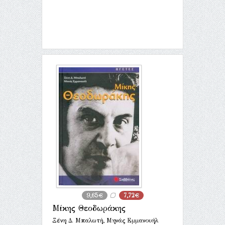
9,65€
7,72€
Μίκης Θεοδωράκης
Ξένη Δ. Μπαλωτή, Μηνάς Εμμανουήλ