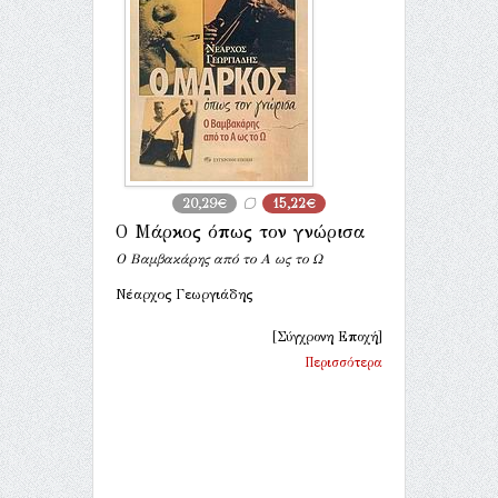
20,29€
15,22€
Ο Μάρκος όπως τον γνώρισα
Ο Βαμβακάρης από το Α ως το Ω
Νέαρχος Γεωργιάδης
[Σύγχρονη Εποχή]
Περισσότερα