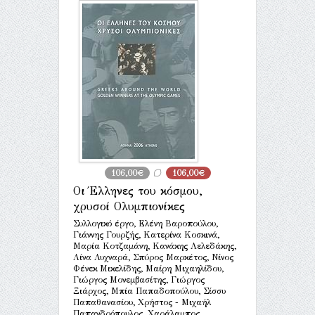
106,00€
106,00€
Οι Έλληνες του κόσμου,
χρυσοί Ολυμπιονίκες
Συλλογικό έργο, Ελένη Βαροπούλου,
Γιάννης Γουρζής, Κατερίνα Κοσκινά,
Μαρία Κοτζαμάνη, Κανάκης Λελεδάκης,
Λίνα Λυχναρά, Σπύρος Μαρκέτος, Νίνος
Φένεκ Μικελίδης, Μαίρη Μιχαηλίδου,
Γιώργος Μονεμβασίτης, Γιώργος
Ξιάρχος, Μπία Παπαδοπούλου, Σίσσυ
Παπαθανασίου, Χρήστος - Μιχαήλ
Παπανδρόπουλος, Χαράλαμπος