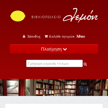
Είσοδος
Καλάθι αγορών:
Άδειο
Πλοήγηση
Αρχική
Κατάλογος
Νέα
Εκδηλώσεις
Επικοινωνία