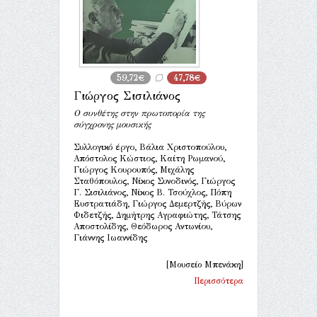
59,72€
47,78€
Γιώργος Σισιλιάνος
Ο συνθέτης στην πρωτοπορία της
σύγχρονης μουσικής
Συλλογικό έργο, Βάλια Χριστοπούλου,
Απόστολος Κώστιος, Καίτη Ρωμανού,
Γιώργος Κουρουπός, Μιχάλης
Σταθόπουλος, Νίκος Συνοδινός, Γιώργος
Γ. Σισιλιάνος, Νίκος B. Τσούχλος, Πόπη
Ευστρατιάδη, Γιώργος Δεμερτζής, Βύρων
Φιδετζής, Δημήτρης Αγραφιώτης, Τάτσης
Αποστολίδης, Θεόδωρος Αντωνίου,
Γιάννης Ιωαννίδης
[Μουσείο Μπενάκη]
Περισσότερα