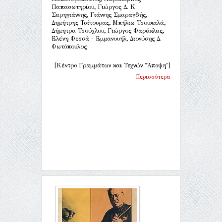
Παπασωτηρίου, Γιώργος Δ. Κ.
Σαρηγιάννης, Γιάννης Σμαραγδής,
Δημήτρης Τσίτουρας, Μπήλιω Τσουκαλά,
Δήμητρα Τσούχλου, Γιώργος Φαράκλας,
Ελένη Φεσσά - Εμμανουήλ, Διονύσης Δ.
Φωτόπουλος
[Κέντρο Γραμμάτων και Τεχνών "Άποψη"]
Περισσότερα