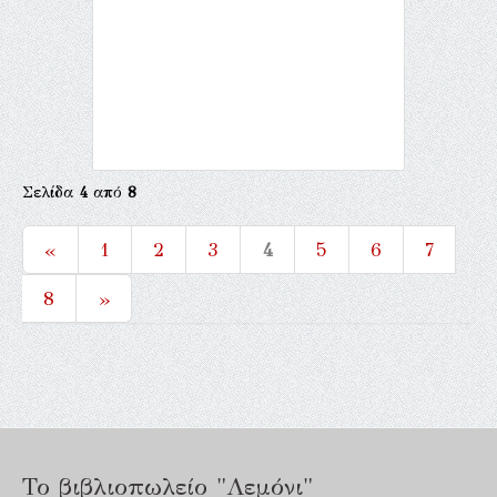
Σελίδα
4
από
8
«
1
2
3
4
5
6
7
8
»
Το βιβλιοπωλείο "Λεμόνι"