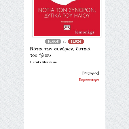
16,60€
11,62€
Νότια των συνόρων, δυτικά
του ήλιου
Haruki Murakami
[Ψυχογιός]
Περισσότερα