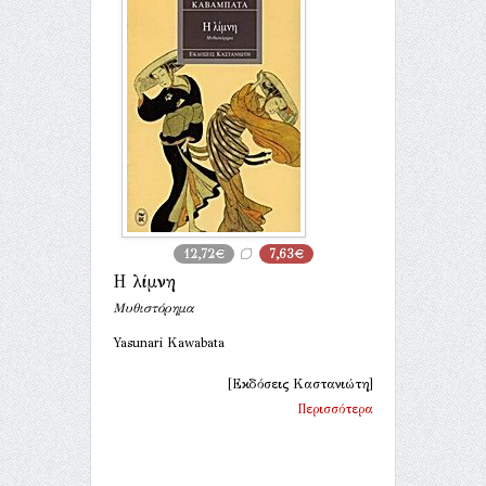
12,72€
7,63€
Η λίμνη
Μυθιστόρημα
Yasunari Kawabata
[Εκδόσεις Καστανιώτη]
Περισσότερα