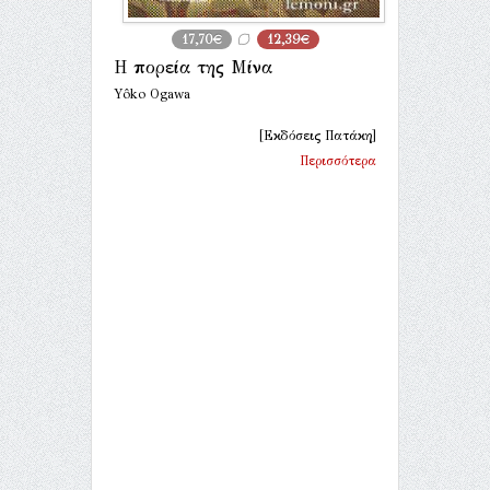
17,70€
12,39€
Η πορεία της Μίνα
Yôko Ogawa
[Εκδόσεις Πατάκη]
Περισσότερα