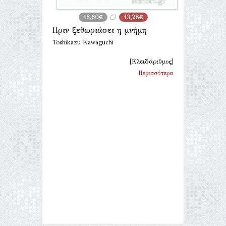
16,60€
13,28€
Πριν ξεθωριάσει η μνήμη
Toshikazu Kawaguchi
[Κλειδάριθμος]
Περισσότερα