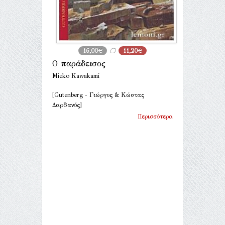
16,00€
11,20€
Ο παράδεισος
Mieko Kawakami
[Gutenberg - Γιώργος & Κώστας
Δαρδανός]
Περισσότερα