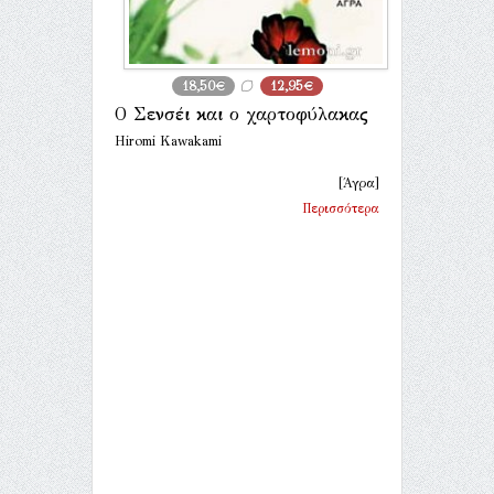
18,50€
12,95€
Ο Σενσέι και ο χαρτοφύλακας
Hiromi Kawakami
[Άγρα]
Περισσότερα