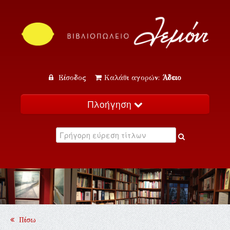
Είσοδος
Καλάθι αγορών:
Άδειο
Πλοήγηση
Αρχική
Κατάλογος
Νέα
Εκδηλώσεις
Επικοινωνία
Πίσω