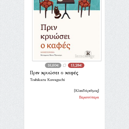
16,60€
13,28€
Πριν κρυώσει ο καφές
Toshikazu Kawaguchi
[Κλειδάριθμος]
Περισσότερα