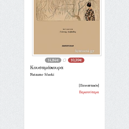
14,84€
10,39€
Κουσαμάκουρα
Natsume Sôseki
[Πανοπτικόν]
Περισσότερα