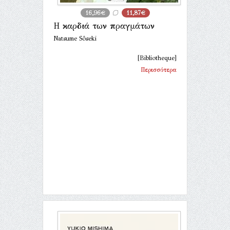
16,96€
11,87€
Η καρδιά των πραγμάτων
Natsume Sôseki
[Bibliotheque]
Περισσότερα