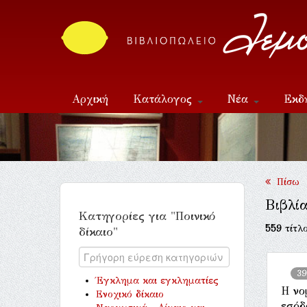
Αρχική
Κατάλογος
Νέα
Εκδ
Επικοινωνία
Πίσω
Βιβλία
Κατηγορίες για "Ποινικό
559
τίτλο
δίκαιο"
39
Έγκλημα και εγκληματίες
Η νο
Ενοχικό δίκαιο
εσόδ