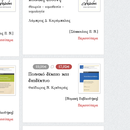
Θεωρία - νομοθεσία -
νομολογία
Λάμπρος Δ. Καράμπελας
[Σάκκουλας Π. Ν.]
ς Π. Ν.]
Περισσότερα
ισσότερα
19,91€
17,92€
Ποινικό δίκαιο και
διαδίκτυο
Θεόδωρος Ν. Κριθαράς
[Νομική Βιβλιοθήκη]
Περισσότερα
λιοθήκη]
ισσότερα