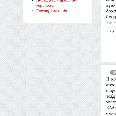
Ναρκωτικά - Δίκαιο και
εγκλ
νομοθεσία
Ποινική δικονομία
δρασ
διαχ
Από το
Στέφα
19
Η αρ
αυτο
στην
τάξη
νεότ
ΕΔΔ
Θεόδω