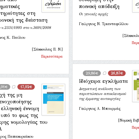
ηματικές
ποινική απόδειξη
τηριότητες στη
Οι γενικές αρχές
ρονική της διάσταση
Γεώργιος Ν. Τριανταφύλλου
 ν.2331/1995 στο ν.3691/2008
[Σάκκουλα
νος Κ. Παύλου
Περ
[Σάκκουλας Π. Ν.]
Περισσότερα
29,86€
26,87€
Ιδιόχειρα εγκλήματα
,91€
17,92€
Δογματική ανάλυση των
περιπτώσεων αποκλεισμού
χή της μη
της έμμεσης αυτουργίας
ενοχοποίησης
 ελληνική έννομη
Γεώργιος Α. Μπουρμάς
 υπό το φως της
[Νομική Βιβ
ερης νομολογίας του
Περ
Α
ρος Παπακυριάκου