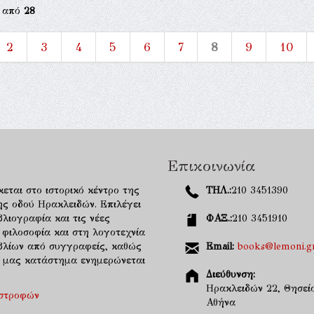
από
28
2
3
4
5
6
7
8
9
10
Επικοινωνία
κεται στο ιστορικό κέντρο της
ΤΗΛ.:
210 3451390
ης οδού Ηρακλειδών. Επιλέγει
λιογραφία και τις νέες
ΦΑΞ.:
210 3451910
 φιλοσοφία και στη λογοτεχνία
ιβλίων από συγγραφείς, καθώς
Email:
books@lemoni.g
κό μας κατάστημα ενημερώνεται
Διεύθυνση:
Ηρακλειδών 22, Θησείο
ιστροφών
Αθήνα