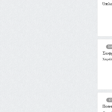
Όπλ
59
Σωφρ
Χαράλ
17
Ποιν