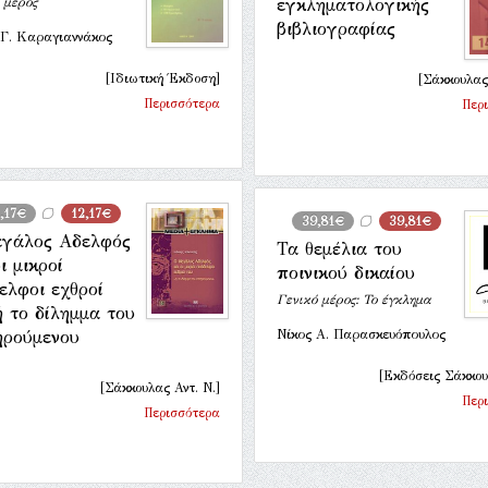
 μέρος
εγκληματολογικής
βιβλιογραφίας
 Γ. Καραγιαννάκος
[Ιδιωτική Έκδοση]
[Σάκκουλας 
Περισσότερα
Περ
,17€
12,17€
39,81€
39,81€
γάλος Αδελφός
Τα θεμέλια του
ι μικροί
ποινικού δικαίου
ελφοι εχθροί
Γενικό μέρος: Το έγκλημα
ή το δίλημμα του
ηρούμενου
Νίκος Α. Παρασκευόπουλος
[Εκδόσεις Σάκκου
[Σάκκουλας Αντ. Ν.]
Περ
Περισσότερα