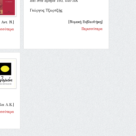
και στα άρθρα 193, 440 ΠΚ
Γιώργος Τζωρτζής
[Νομική Βιβλιοθήκη]
Αντ. Ν.]
Περισσότερα
ισσότερα
λα Α.Ε.]
ισσότερα