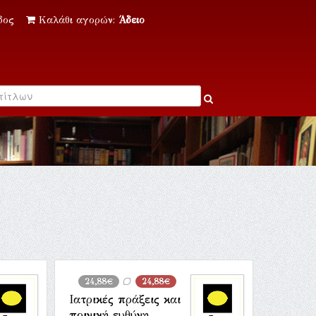
δος
Καλάθι αγορών:
Άδειο
24,88€
24,88€
Ιατρικές πράξεις και
ποινική ευθύνη