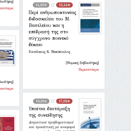
λιοθήκη]
14,93€
13,44€
ισσότερα
Περί ανθρωποκτονίας
διδασκαλία του Μ.
Βασιλείου και η
επίδρασή της στο
σύγχρονο ποινικό
δίκαιο
Βασίλειος Ε. Νικόπουλος
[Νομική Βιβλιοθήκη]
Περισσότερα
λιοθήκη]
ισσότερα
19,91€
17,92€
Υπαίτια διατάραξη
της συνείδησης
Δογματικοί προβληματισμοί
και προοπτικές με αναφορά