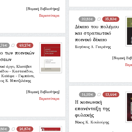
[Νομική Βιβλιοθήκη]
Περισσότερα
39,81€
35,83€
Δίκαιο του πολέμου
και στρατιωτικό
ποινικό δίκαιο
,74€
49,27€
Ευγένιος Α. Γιαρένης
ιο των ποινικών
[Νομική Βιβ
ώσεων
Περ
ικό έργο, Ελισάβετ
ίδου - Καστανίδου,
 Καϊάφα - Γκμπάντι,
ος Ε. Μπιτζιλέκης
[Νομική Βιβλιοθήκη]
14,93€
13,44€
Περισσότερα
Η κοινωνική
επανένταξη της
φυλακής
Νίκος Κ. Κουλούρης
,86€
26,87€