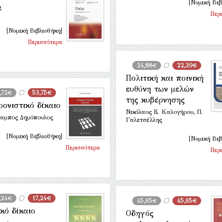
[Νομική Βιβ
α
Περ
[Νομική Βιβλιοθήκη]
Περισσότερα
24,88€
22,39€
Πολιτική και ποινική
ευθύνη των μελών
,72€
53,75€
της κυβέρνησης
ονιστικό δίκαιο
Νικόλαος Ε. Καλογήρου, Π.
αμπος Δημόπουλος
Γαλετσέλλης
[Νομική Βιβλιοθήκη]
[Νομική Βιβ
Περισσότερα
Περ
,24€
17,24€
45,65€
45,65€
ικό δίκαιο
Οδηγός