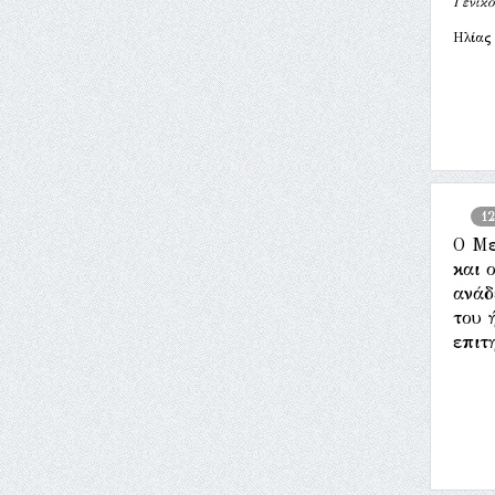
Γενικό
Ηλίας
12
Ο Με
και ο
ανάδ
του 
επιτ