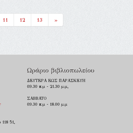
11
12
13
»
Ωράριο βιβλιοπωλείου
ΔΕΥΤΕΡΑ ΕΩΣ ΠΑΡΑΣΚΕΥΗ
09.30 π.μ - 21.30 μ.μ,
ΣΑΒΒΑΤΟ
r
09.30 π.μ - 18.00 μ.μ
 118 51,