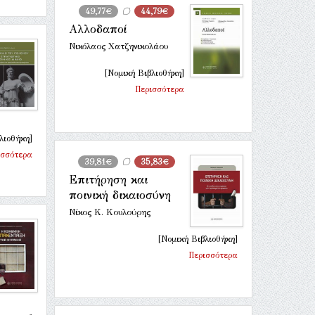
49,77€
44,79€
Αλλοδαποί
Νικόλαος Χατζηνικολάου
[Νομική Βιβλιοθήκη]
Περισσότερα
λιοθήκη]
ισσότερα
39,81€
35,83€
Επιτήρηση και
ποινική δικαιοσύνη
Νίκος Κ. Κουλούρης
[Νομική Βιβλιοθήκη]
Περισσότερα