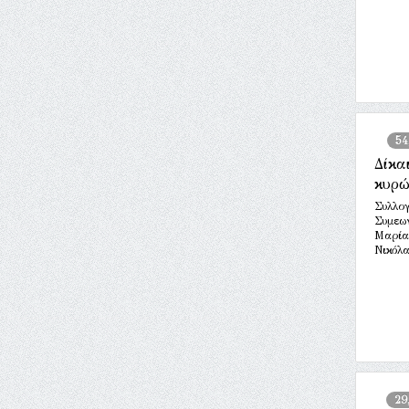
54
Δίκα
κυρ
Συλλογ
Συμεων
Μαρία
Νικόλα
29