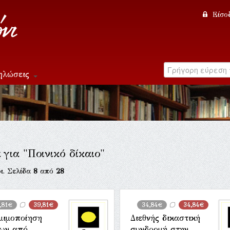
Είσο
ηλώσεις
 για "Ποινικό δίκαιο"
ι. Σελίδα
8
από
28
,81€
39,81€
34,84€
34,84€
μιμοποίηση
Διεθνής δικαστική
ων από
συνδρομή στην