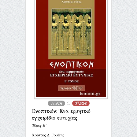
37,92€
37,92€
Ενοπτικόν: Ένα ερμητικό
εγχειρίδιο ευτυχίας
Τόμος Β΄
Χρίστος Δ. Γούδης