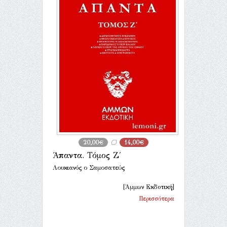
20,00€
14,00€
Άπαντα. Τόμος Ζ΄
Λουκιανός ο Σαμοσατεύς
[Άμμων Εκδοτική]
Περισσότερα