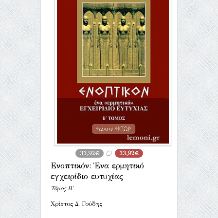
33,92€
33,92€
Ενοπτικόν: Ένα ερμητικό
εγχειρίδιο ευτυχίας
Τόμος Β΄
Χρίστος Δ. Γούδης