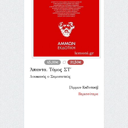
45,00€
31,50€
Άπαντα. Τόμος ΣΤ΄
Λουκιανός ο Σαμοσατεύς
[Άμμων Εκδοτική]
Περισσότερα