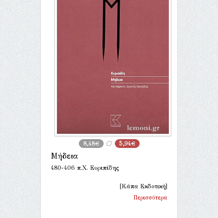
8,48€
5,94€
Μήδεια
480-406 π.Χ. Ευριπίδης
[Κάπα Εκδοτική]
Περισσότερα