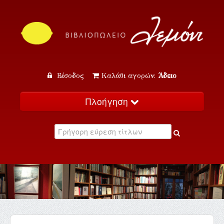
Είσοδος
Καλάθι αγορών:
Άδειο
Πλοήγηση
Αρχική
Κατάλογος
Νέα
Εκδηλώσεις
Επικοινωνία