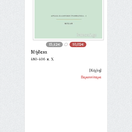
15,42€
10,02€
Μήδεια
480-406 π. Χ
[Κίχλη]
Περισσότερα