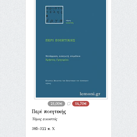
21,00€
14,70€
Περί ποιητικής
Τόμος εικοστός
385-322 π. Χ