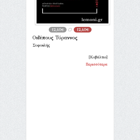
12,40€
12,40€
Οιδίπους Τύραννος
Σοφοκλής
[Κοβάλτιο]
Περισσότερα