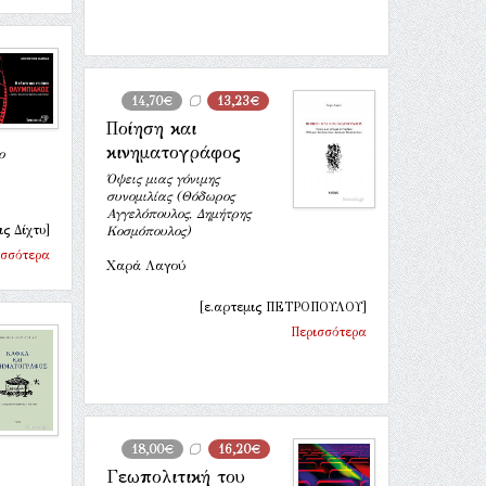
14,70€
13,23€
Ποίηση και
κινηματογράφος
ο
Όψεις μιας γόνιμης
συνομιλίας (Θόδωρος
Αγγελόπουλος, Δημήτρης
ς Δίχτυ]
Κοσμόπουλος)
ισσότερα
Χαρά Λαγού
[ε.αρτεμις ΠΕΤΡΟΠΟΥΛΟΥ]
Περισσότερα
18,00€
16,20€
Γεωπολιτική του