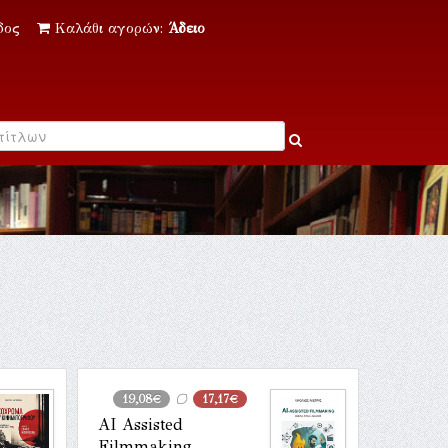
δος
Καλάθι αγορών:
Άδειο
19,08€
17,17€
AI Assisted
Filmmaking