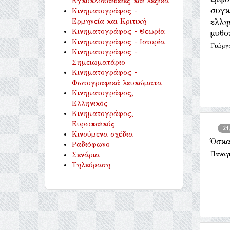
Εγκυκλοπαίδειες και λεξικά
συγκ
Κινηματογράφος -
Ερμηνεία και Κριτική
ελλη
Κινηματογράφος - Θεωρία
μυθο
Κινηματογράφος - Ιστορία
Γιώργ
Κινηματογράφος -
Σημειωματάριο
Κινηματογράφος -
Φωτογραφικά λευκώματα
Κινηματογράφος,
Ελληνικός
Κινηματογράφος,
Ευρωπαϊκός
21
Κινούμενα σχέδια
Όσκ
Ραδιόφωνο
Σενάρια
Παναγ
Τηλεόραση