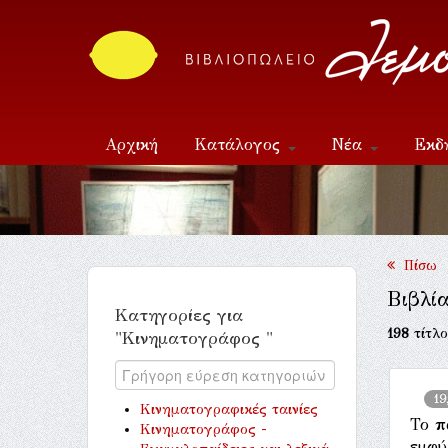
Αρχική
Κατάλογος
Νέα
Εκδ
Επικοινωνία
Πίσω
Βιβλί
Κατηγορίες για
198
τίτλο
"Κινηματογράφος "
19
Κινηματογραφικές ταινίες
Το π
Κινηματογράφος -
εμφύ