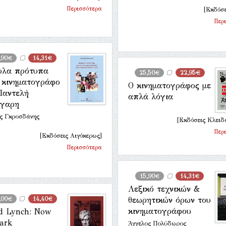
Περισσότερα
[Εκδόσε
Περ
,90€
14,31€
υλα πρότυπα
25,50€
22,95€
 κινηματογράφο
Ο κινηματογράφος με
Παντελή
απλά λόγια
γαρη
ης Γκροσδάνης
[Εκδόσεις Κλειδ
Περ
[Εκδόσεις Αιγόκερως]
Περισσότερα
15,90€
14,31€
Λεξικό τεχνικών &
,00€
14,40€
θεωρητικών όρων του
κινηματογράφου
d Lynch: Now
dark
Άγγελος Πολύδωρος