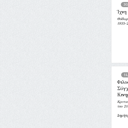
30
Ίχνη
Θόδωρ
1935-
14
Φιλο
Σύγχ
Κινη
Κριτικ
του 21
Δημήτ