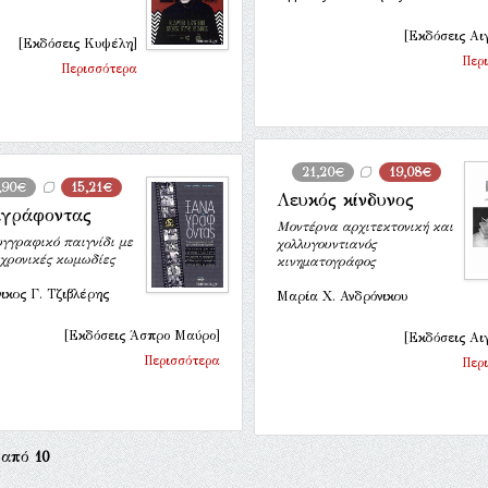
[Εκδόσεις Αι
[Εκδόσεις Κυψέλη]
Περ
Περισσότερα
21,20€
19,08€
,90€
15,21€
Λευκός κίνδυνος
γράφοντας
Μοντέρνα αρχιτεκτονική και
γγραφικό παιγνίδι με
χολλυγουντιανός
αχρονικές κωμωδίες
κινηματογράφος
ικος Γ. Τζιβλέρης
Μαρία Χ. Ανδρόνικου
[Εκδόσεις Άσπρο Μαύρο]
[Εκδόσεις Αι
Περισσότερα
Περ
από
10