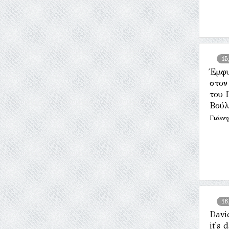
15
Έμφ
στον
του 
Βούλ
Γιάνν
16
Davi
it's 