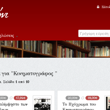
Είσο
ηλώσεις
α για "Κινηματογράφος "
ι. Σελίδα
1
από
10
,93€
17,94€
20,00€
18,00€
αλίμψηστο των
Το Ηχόχρωμα του
λιων
Κινηματογράφου