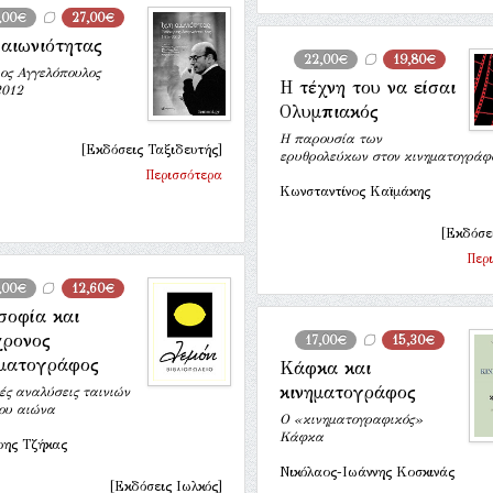
,00€
27,00€
 αιωνιότητας
22,00€
19,80€
ος Αγγελόπουλος
Η τέχνη του να είσαι
2012
Ολυμπιακός
Η παρουσία των
[Εκδόσεις Ταξιδευτής]
ερυθρολεύκων στον κινηματογράφ
Περισσότερα
Κωνσταντίνος Καϊμάκης
[Εκδόσει
Περ
,00€
12,60€
σοφία και
ρονος
17,00€
15,30€
ματογράφος
Κάφκα και
κινηματογράφος
ές αναλύσεις ταινιών
ου αιώνα
Ο «κινηματογραφικός»
Κάφκα
ρης Τζήκας
Νικόλαος-Ιωάννης Κοσκινάς
[Εκδόσεις Ιωλκός]