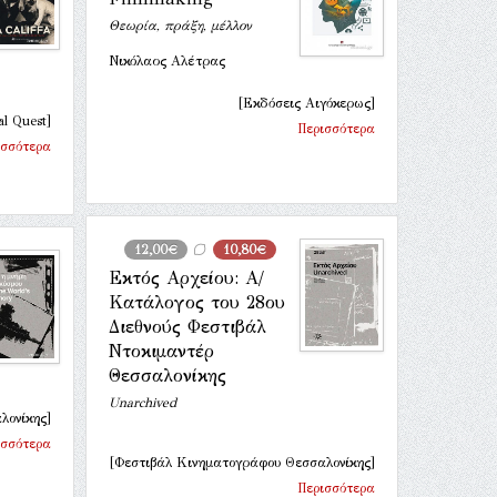
Θεωρία, πράξη, μέλλον
Νικόλαος Αλέτρας
[Εκδόσεις Αιγόκερως]
al Quest]
Περισσότερα
ισσότερα
12,00€
10,80€
Εκτός Αρχείου: Α/
Κατάλογος του 28ου
Διεθνούς Φεστιβάλ
Ντοκιμαντέρ
Θεσσαλονίκης
Unarchived
λονίκης]
ισσότερα
[Φεστιβάλ Κινηματογράφου Θεσσαλονίκης]
Περισσότερα