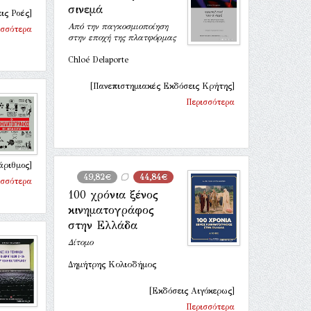
σινεμά
ις Ροές]
Από την παγκοσμιοποίηση
ισσότερα
στην εποχή της πλατφόρμας
Chloé Delaporte
[Πανεπιστημιακές Εκδόσεις Κρήτης]
Περισσότερα
άριθμος]
49,82€
44,84€
ισσότερα
100 χρόνια ξένος
κινηματογράφος
στην Ελλάδα
Δίτομο
Δημήτρης Κολιοδήμος
[Εκδόσεις Αιγόκερως]
Περισσότερα