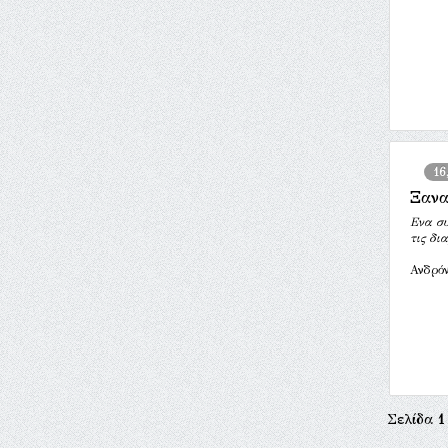
16
Ξανα
Ενα συ
τις δι
Ανδρόν
Σελίδα
1