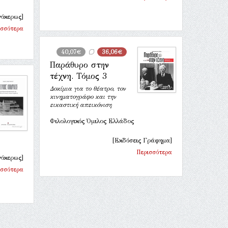
γόκερως]
ισσότερα
40,07€
36,06€
Παράθυρο στην
τέχνη. Τόμος 3
Δοκίμια για το θέατρο, τον
κινηματογράφο και την
εικαστική απεικόνιση
Φιλολογικός Όμιλος Ελλάδος
[Εκδόσεις Γράφημα]
Περισσότερα
γόκερως]
ισσότερα