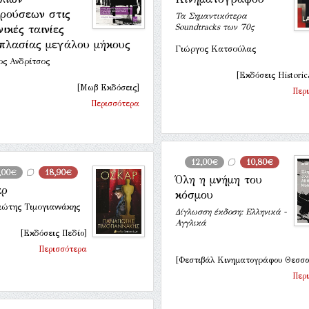
ρούσεων στις
Τα Σημαντικότερα
Soundtracks των ΄70ς
νικές ταινίες
πλασίας μεγάλου μήκους
Γιώργος Κατσούλας
ος Ανδρίτσος
[Εκδόσεις Historic
[Μωβ Εκδόσεις]
Περ
Περισσότερα
12,00€
10,80€
,00€
18,90€
Όλη η μνήμη του
αρ
κόσμου
ιώτης Τιμογιαννάκης
Δίγλωσση έκδοση: Ελληνικά -
Αγγλικά
[Εκδόσεις Πεδίο]
Περισσότερα
[Φεστιβάλ Κινηματογράφου Θεσσα
Περ