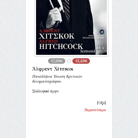
17,99€
13,49€
Άλφρεντ Χίτσκοκ
Πανελλήνια Ένωση Κριτικών
Κινηματογράφου
Συλλογικό έργο
[Οξύ]
Περισσότερα