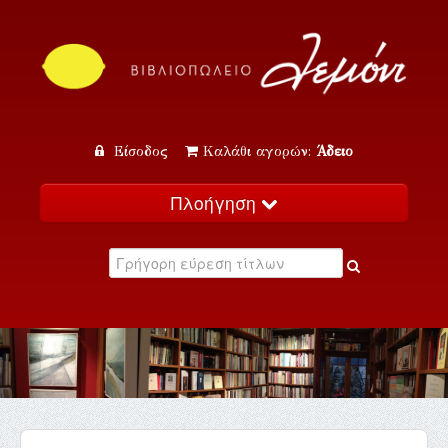
Είσοδος
Καλάθι αγορών:
Άδειο
Πλοήγηση
Αρχική
Κατάλογος
Νέα
Εκδηλώσεις
Επικοινωνία