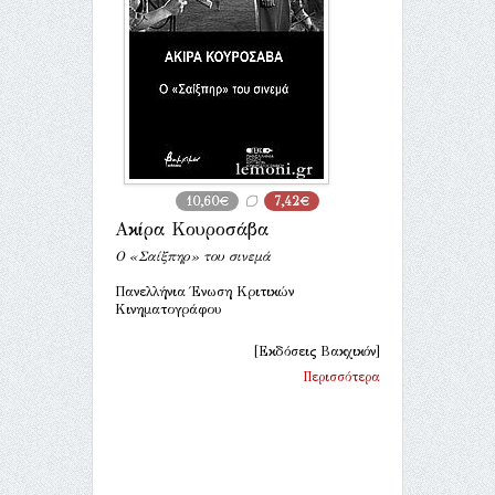
10,60€
7,42€
Ακίρα Κουροσάβα
Ο «Σαίξπηρ» του σινεμά
Πανελλήνια Ένωση Κριτικών
Κινηματογράφου
[Εκδόσεις Βακχικόν]
Περισσότερα