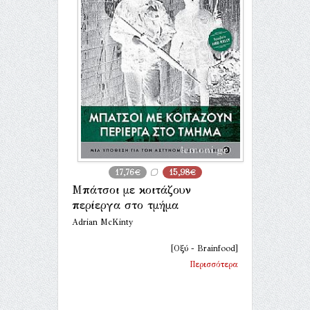
17,76€
15,98€
Μπάτσοι με κοιτάζουν
περίεργα στο τμήμα
Adrian McKinty
[Οξύ - Brainfood]
Περισσότερα