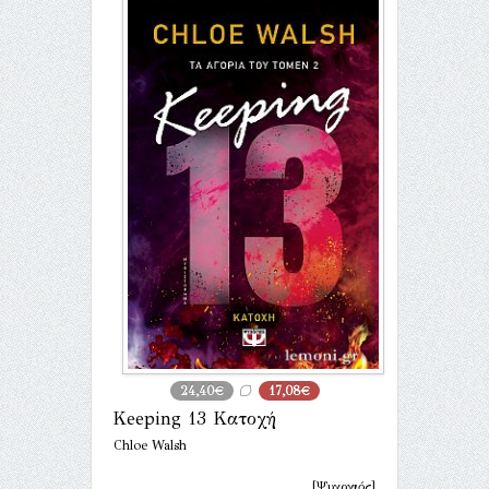
24,40€
17,08€
Keeping 13 Κατοχή
Chloe Walsh
[Ψυχογιός]