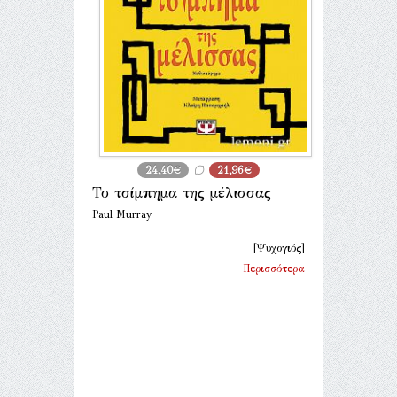
24,40€
21,96€
Το τσίμπημα της μέλισσας
Paul Murray
[Ψυχογιός]
Περισσότερα