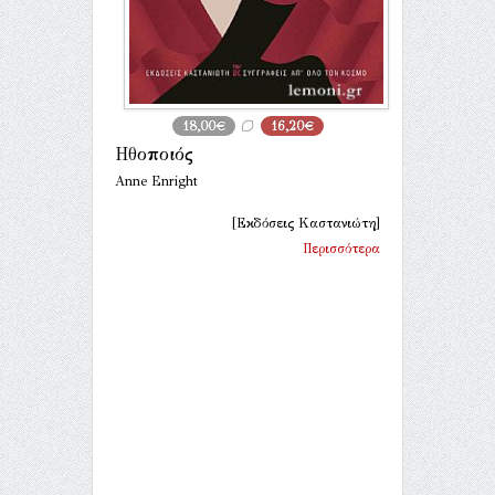
18,00€
16,20€
Ηθοποιός
Anne Enright
[Εκδόσεις Καστανιώτη]
Περισσότερα