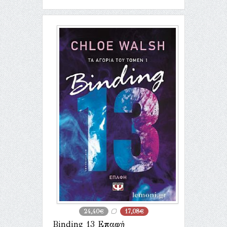
24,40€
17,08€
Binding 13 Επαφή