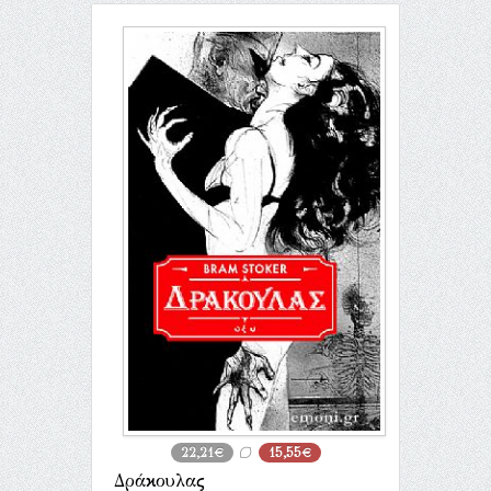
22,21€
15,55€
Δράκουλας