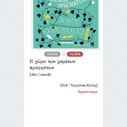
19,90€
14,93€
Η χώρα των χαμένων
πραγμάτων
John Connolly
[Bell / Χαρλένικ Ελλάς]
Περισσότερα