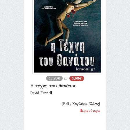
12,90€
9,68€
Η τέχνη του θανάτου
David Fennell
[Bell / Χαρλένικ Ελλάς]
Περισσότερα