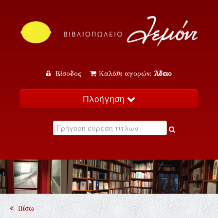
Είσοδος
Καλάθι αγορών:
Άδειο
Πλοήγηση
Αρχική
Κατάλογος
Νέα
Εκδηλώσεις
Επικοινωνία
Πίσω