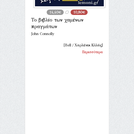
14,40€
10,80€
Το βιβλίο των χαμένων
πραγμάτων
John Connolly
[Bell / Χαρλένικ Ελλάς]
Περισσότερα