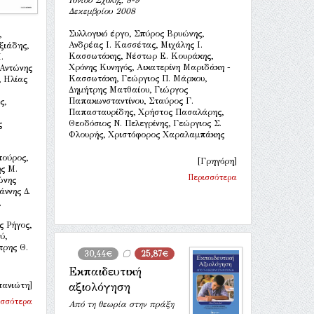
Ιονίου Σχολής, 8-9
Δεκεμβρίου 2008
Συλλογικό έργο, Σπύρος Βρυώνης,
,
Ανδρέας Ι. Κασσέτας, Μιχάλης Ι.
ξιάδης,
Κασσωτάκης, Νέστωρ Ε. Κουράκης,
.
Χρόνης Κυνηγός, Αικατερίνη Μαριδάκη -
 Αντώνης
Κασσωτάκη, Γεώργιος Π. Μάρκου,
, Ηλίας
Δημήτρης Ματθαίου, Γιώργος
Παπακωνσταντίνου, Σταύρος Γ.
ς,
Παπασταυρίδης, Χρήστος Πασαλάρης,
Θεοδόσιος Ν. Πελεγρίνης, Γεώργιος Σ.
ς
Φλουρής, Χριστόφορος Χαραλαμπάκης
τούρος,
[Γρηγόρη]
ς Μ.
Περισσότερα
ώνης
άννης Δ.
,
ς Ρήγος,
ύ,
τρης Θ.
30,44€
25,87€
Εκπαιδευτική
τανιώτη]
αξιολόγηση
ισσότερα
Από τη θεωρία στην πράξη