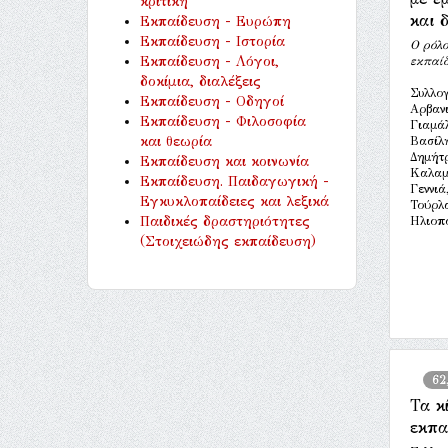
κριτική
και 
Εκπαίδευση - Ευρώπη
Εκπαίδευση - Ιστορία
Ο ρόλο
Εκπαίδευση - Λόγοι,
εκπαίδ
δοκίμια, διαλέξεις
Συλλογ
Εκπαίδευση - Οδηγοί
Αρβανι
Εκπαίδευση - Φιλοσοφία
Γιαμά
και θεωρία
Βασίλη
Δημήτ
Εκπαίδευση και κοινωνία
Καλαμ
Εκπαίδευση. Παιδαγωγική -
Γεννιά
Εγκυκλοπαίδειες και λεξικά
Τούρλα
Παιδικές δραστηριότητες
Ηλιοπο
(Στοιχειώδης εκπαίδευση)
62
Τα κ
εκπα