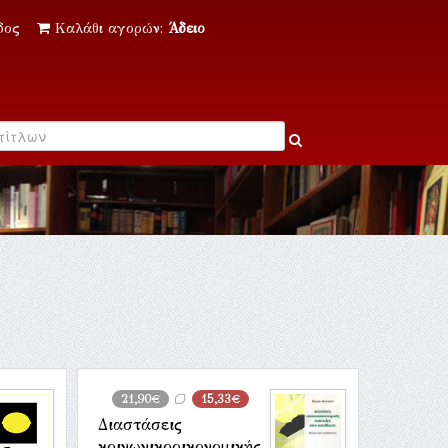
δος
Καλάθι αγορών:
Άδειο
21,90€
15,33€
Διαστάσεις
κοινωνικοοικονομικής