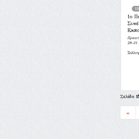
19
1ο Π
Συνέ
Εκπα
Πρακτι
28-31
Συλλογ
Σελίδα
1
«