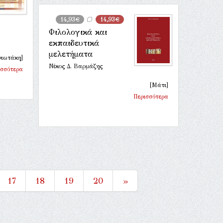
14,93€
14,93€
Φιλολογικά και
εκπαιδευτικά
μελετήματα
νιωτάκη]
Νίκος Δ. Βαρμάζης
ισσότερα
[Μάτι]
Περισσότερα
17
18
19
20
»