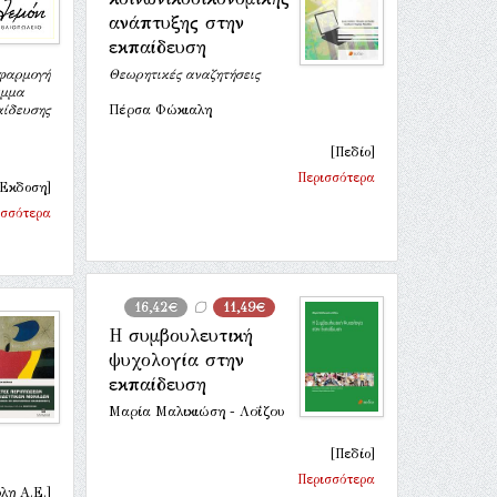
ανάπτυξης στην
εκπαίδευση
εφαρμογή
Θεωρητικές αναζητήσεις
αμμα
ίδευσης
Πέρσα Φώκιαλη
[Πεδίο]
Περισσότερα
 Έκδοση]
ισσότερα
16,42€
11,49€
Η συμβουλευτική
ψυχολογία στην
εκπαίδευση
Μαρία Μαλικιώση - Λοΐζου
[Πεδίο]
Περισσότερα
λη Α.Ε.]