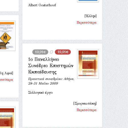
Albert Oosterhoof
[Έλλην]
Περισσότερα
19,91€
19,91€
1ο Πανελλήνιο
Συνέδριο Επιστημών
Εκπαίδευσης
δη Αφοί]
Πρακτικά συνεδρίου: Αθήνα,
ισσότερα
28-31 Μαΐου 2009
Συλλογικό έργο
[Σμυρνιωτάκη]
Περισσότερα