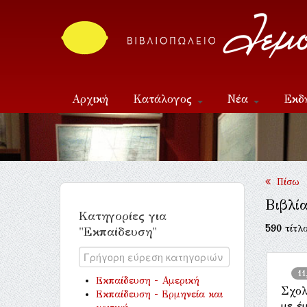
Αρχική
Κατάλογος
Νέα
Εκδ
Επικοινωνία
Πίσω
Βιβλί
Κατηγορίες για
590
τίτλο
"Εκπαίδευση"
11
Εκπαίδευση - Αμερική
Σχολ
Εκπαίδευση - Ερμηνεία και
με έ