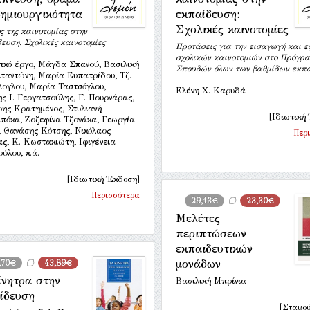
δημιουργικότητα
εκπαίδευση:
Σχολικές καινοτομίες
ς της καινοτομίας στην
ευση. Σχολικές καινοτομίες
Προτάσεις για την εισαγωγή και 
σχολικών καινοτομιών στο Πρόγρ
ικό έργο, Μάγδα Σπανού, Βασιλική
Σπουδών όλων των βαθμίδων εκπα
ταντώνη, Μαρία Ευπατρίδου, Τζ.
λογλου, Μαρία Ταστσόγλου,
Ελένη Χ. Καρυδά
ς Ι. Γεργατσούλης, Γ. Πουρνάρας,
ρης Κρατημένος, Στυλιανή
[Ιδιωτική
πόκα, Ζοζεφίνα Τζονάκα, Γεωργία
, Θανάσης Κότσης, Νικόλαος
Περ
ς, Κ. Κωστακιώτη, Ιφιγένεια
ύλου, κ.ά.
[Ιδιωτική Έκδοση]
Περισσότερα
29,13€
23,30€
Μελέτες
περιπτώσεων
εκπαιδευτικών
μονάδων
,70€
43,89€
ίνητρα στην
Βασιλική Μπρίνια
ίδευση
[Σταμού