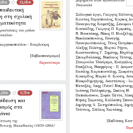
Δωρήματα στον Κωνσταντίνο
,05€
12,05€
Τσουκαλά
παιδευτική
Συλλογικό έργο, Γιώργος Βέλτσος
η στη σχολική
Κώστας Βεργόπουλος, Κύρκος Δο
ματικότητα
Παναγιώτης Καφετζής, Ξενοφών Ι
Κοντιάδης, Γιώργος Π. Κριμπάς,
ραστάσεις του ρόλου
Ν. Μανιτάκης, Νίκος Π. Μουζέλης
ασκάλου
Νικολακόπουλος, Παναγής
Παναγιωτόπουλος, Τίτος Πατρίκιο
εωργακοπούλου - Βουρλούμη
Αλέξης Πολίτης, Μυρτώ Ρήγου,
Κωνσταντίνος Γ. Σημίτης, Μιχάλη
[Βιβλιοπανόραμα]
Σπουρδαλάκης, Νικόλαος Τάτσης,
Σταυρούλα Τσινόρεμα, Ευάγγελος
Περισσότερα
Βενιζέλος, Νικηφόρος - Π. Διαμαν
Βασίλης Καραποστόλης, Σωκράτη
Κονιόρδος, Μαρία Θ. Κούση, Αντ
Μακρυδημήτρης, Αναστάσιος - Ιω
Μεταξάς, Άκης (Peter) Μπράτσης
Ιωάννης Παλληκάρης, Σκεύος Μ.
3,93€
9,75€
Παπαϊωάννου, Σοφία Πέττα, Άλκη
ίδευση και
Μηνάς Σαματάς, Καλλιόπη Σπανο
Δημήτρης Α. Σωτηρόπουλος, Δημή
κισμός στα
Τσάτσος, Στέλιος Χιωτάκης
άνια
πτωση της
[Εκδόσεις Κασ
δυτικής Μακεδονίας (1870-1904)
Περ