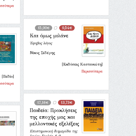
ισσότερα
15,90€
9,54€
Και όμως μιλάνε
Έφηβος λόγος
Νίκος Σιδέρης
[Εκδόσεις Καστανιώτη]
Περισσότερα
[Πεδίο]
ισσότερα
17,16€
13,73€
Παιδεία: Προκλήσεις
της εποχής μας και
μελλοντικές εξελίξεις
Επιστημονική διημερίδα της