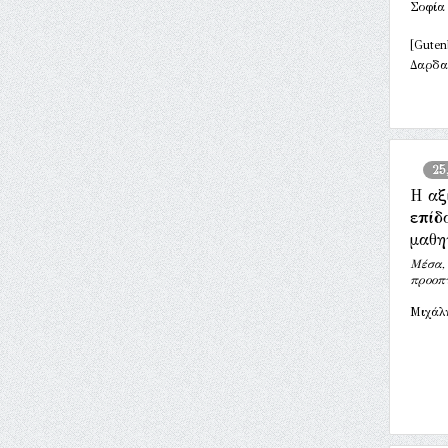
Σοφία
[Guten
Δαρδα
25
Η αξ
επίδ
μαθη
Μέσα, 
προοπτ
Μιχάλ