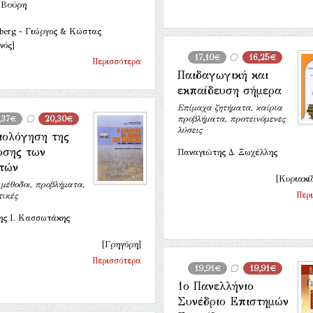
 Βούρη
berg - Γιώργος & Κώστας
νός]
17,10€
16,25€
Περισσότερα
Παιδαγωγική και
εκπαίδευση σήμερα
Επίμαχα ζητήματα, καίρια
,37€
20,30€
προβλήματα, προτεινόμενες
λύσεις
ιολόγηση της
οσης των
Παναγιώτης Δ. Ξωχέλλης
τών
[Κυριακί
μέθοδοι, προβλήματα,
Περ
ικές
ης Ι. Κασσωτάκης
[Γρηγόρη]
Περισσότερα
19,91€
19,91€
1ο Πανελλήνιο
Συνέδριο Επιστημών