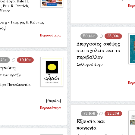
ικό έργο, Dale H.
Περ
 Paul R. Pintrich,
 Meece
berg - Γιώργος & Κώστας
νός]
Περισσότερα
50,13€
35,09€
Διεργασίες σκέψης
στο σχολείο και το
περιβάλλον
,43€
10,10€
Συλλογικό έργο
αγνώση
α και πράξη
Περ
ώρα Παπαλεοντίου -
[Θυμάρι]
Περισσότερα
37,10€
22,26€
Εξουσία και
κοινωνία