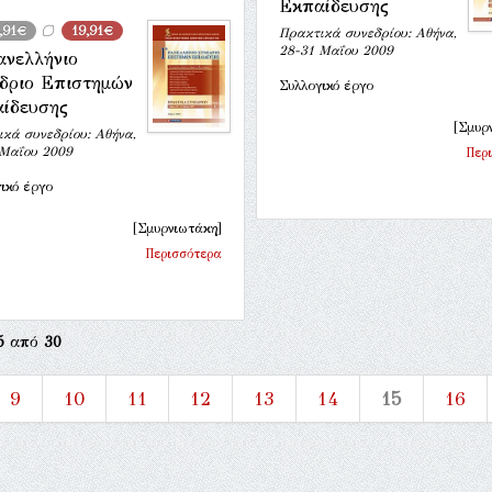
Εκπαίδευσης
,91€
19,91€
Πρακτικά συνεδρίου: Αθήνα,
28-31 Μαΐου 2009
ανελλήνιο
δριο Επιστημών
Συλλογικό έργο
ίδευσης
[Σμυρ
κά συνεδρίου: Αθήνα,
 Μαΐου 2009
Περ
ικό έργο
[Σμυρνιωτάκη]
Περισσότερα
5
από
30
9
10
11
12
13
14
15
16