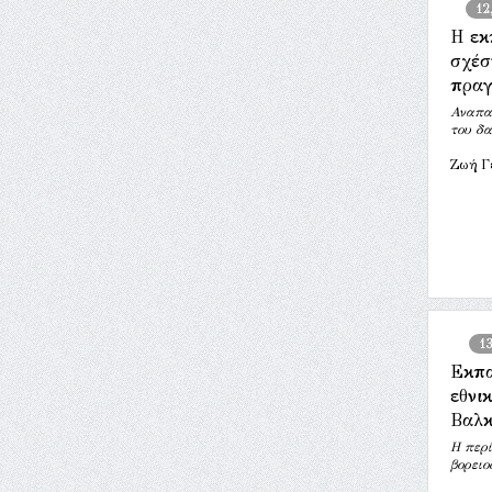
12
Η εκ
σχέσ
πραγ
Αναπα
του δ
Ζωή Γ
1
Εκπα
εθνι
Βαλκ
Η περί
βορειο