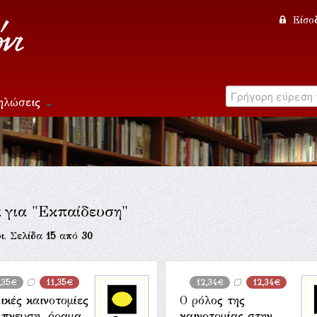
Είσο
ηλώσεις
α για "Εκπαίδευση"
ι. Σελίδα
15
από
30
,35€
11,35€
12,34€
12,34€
ικές καινοτομίες
Ο ρόλος της
μπνευση, όραμα
καινοτομίας στην