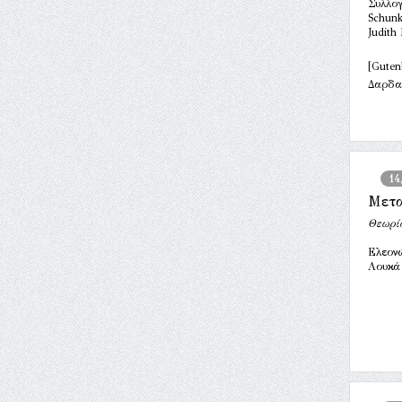
Συλλογ
Schunk,
Judith
[Guten
Δαρδα
14
Μετ
Θεωρί
Ελεον
Λουκά