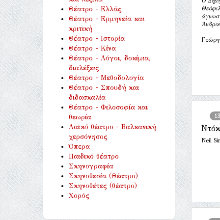
Ο Δημή
Θέατρο - Ελλάς
Θεόφιλ
άγνωσ
Θέατρο - Ερμηνεία και
Άνδρο
κριτική
Θέατρο - Ιστορία
Γεώργ
Θέατρο - Κίνα
Θέατρο - Λόγοι, δοκίμια,
διαλέξεις
Θέατρο - Μεθοδολογία
Θέατρο - Σπουδή και
διδασκαλία
Θέατρο - Φιλοσοφία και
1
θεωρία
Λαϊκό θέατρο - Βαλκανική
Ντόκ
χερσόνησος
Neil S
Όπερα
Παιδικό θέατρο
Σκηνογραφία
Σκηνοθεσία (Θέατρο)
Σκηνοθέτες (θέατρο)
Χορός