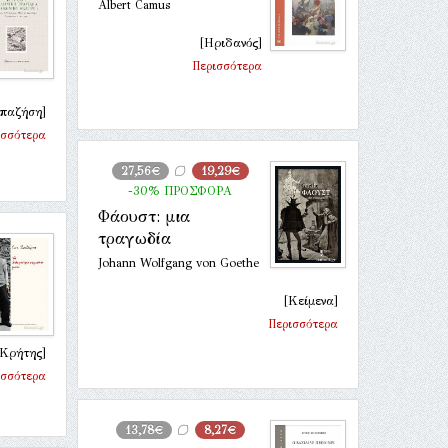
Albert Camus
[Ηριδανός]
Περισσότερα
απαζήση]
ισσότερα
27,56€
19,29€
-30% ΠΡΟΣΦΟΡΑ
Φάουστ: μια
τραγωδία
Johann Wolfgang von Goethe
[Κείμενα]
Περισσότερα
 Κρήτης]
ισσότερα
13,78€
8,27€