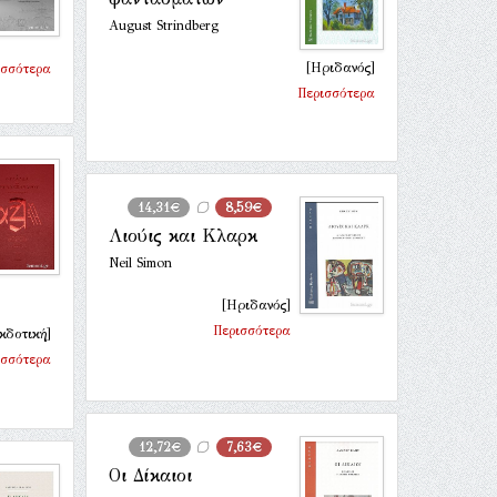
August Strindberg
[Ηριδανός]
ισσότερα
Περισσότερα
14,31€
8,59€
Λιούις και Κλαρκ
Neil Simon
[Ηριδανός]
Περισσότερα
κδοτική]
ισσότερα
12,72€
7,63€
Οι Δίκαιοι