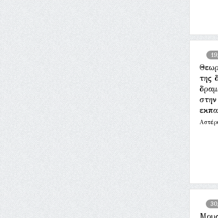
19
Θεωρ
της 
δραμ
στην
εκπα
Αστέρ
30
Μουσ