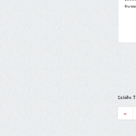
Φωτει
Σελίδα
7
«