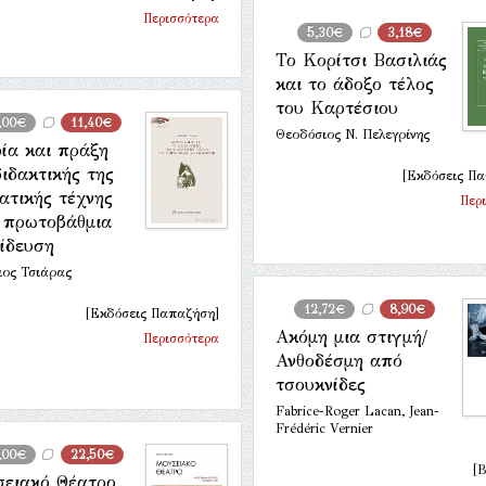
Περισσότερα
5,30€
3,18€
Το Κορίτσι Βασιλιάς
και το άδοξο τέλος
του Καρτέσιου
,00€
11,40€
Θεοδόσιος Ν. Πελεγρίνης
ία και πράξη
διδακτικής της
[Εκδόσεις Π
ατικής τέχνης
Περ
 πρωτοβάθμια
ίδευση
ιος Τσιάρας
12,72€
8,90€
[Εκδόσεις Παπαζήση]
Ακόμη μια στιγμή/
Περισσότερα
Ανθοδέσμη από
τσουκνίδες
Fabrice-Roger Lacan, Jean-
Frédéric Vernier
,00€
22,50€
[Β
ειακό Θέατρο