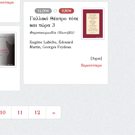
ισσότερα
14,00€
9,80€
Γαλλικό Θέατρο τότε
και τώρα 3
Φαρσοκωμωδία (Βωντβίλ)
Eugène Labiche, Édouard
Martin, Georges Feydeau
[Άγρα]
Περισσότερα
10
11
12
»