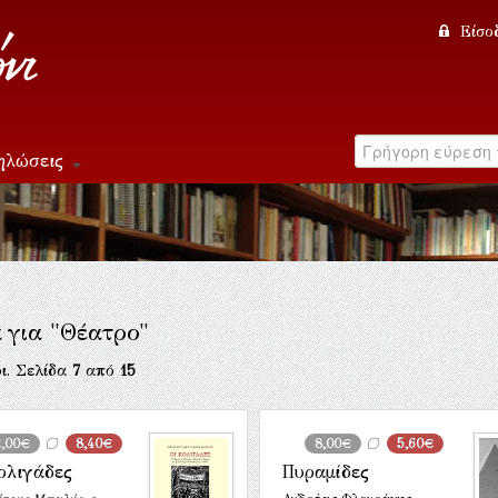
Είσο
ηλώσεις
α για "Θέατρο"
ι. Σελίδα
7
από
15
2,00€
8,40€
8,00€
5,60€
ολιγάδες
Πυραμίδες