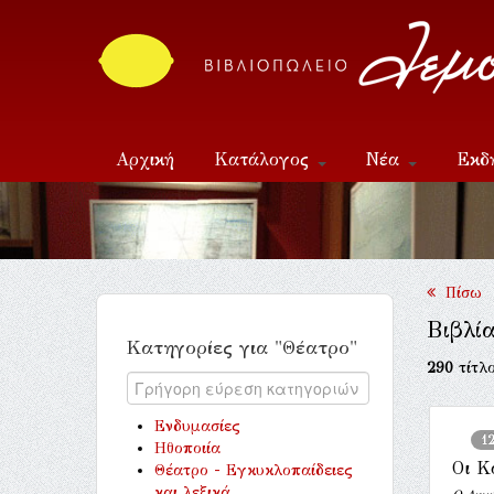
Αρχική
Κατάλογος
Νέα
Εκδ
Επικοινωνία
Πίσω
Βιβλί
Κατηγορίες για "Θέατρο"
290
τίτλο
Ενδυμασίες
1
Ηθοποιία
Οι Κ
Θέατρο - Εγκυκλοπαίδειες
και λεξικά