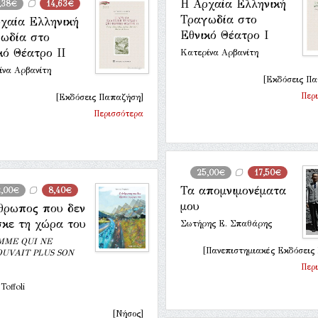
Η Αρχαία Ελληνική
,38€
14,63€
Τραγωδία στο
χαία Ελληνική
Εθνικό Θέατρο Ι
ωδία στο
κό Θέατρο ΙΙ
Κατερίνα Αρβανίτη
ίνα Αρβανίτη
[Εκδόσεις Π
Περ
[Εκδόσεις Παπαζήση]
Περισσότερα
25,00€
17,50€
Τα απομνιμονέματα
2,00€
8,40€
μου
θρωπος που δεν
σκε τη χώρα του
Σωτήρης Ε. Σπαθάρης
MME QUI NE
[Πανεπιστημιακές Εκδόσεις
UVAIT PLUS SON
Περ
Toffoli
[Νήσος]