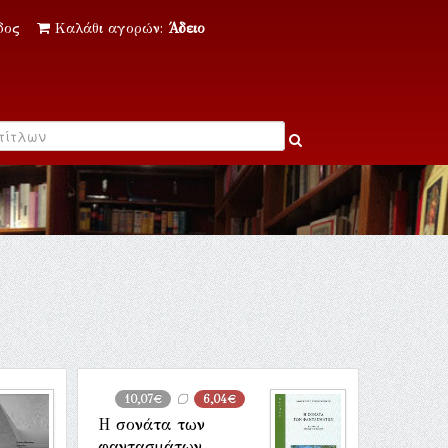
δος
Καλάθι αγορών:
Άδειο
10,07€
6,04€
Η σονάτα των
φαντασμάτων