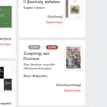
Ο βασιλιάς πεθαίνει
Eugène Ionesco
[Ηριδανός]
Περισσότερα
απαζήση]
ισσότερα
9,90€
9,90€
Σωκράτης και
Πλούτων
Περί θανάτου κωμωδία
(Θεατροανάγνωσμα)
Μάρα Μεϊμαρίδη
[Ελευθερουδάκης]
Περισσότερα
ακχικόν]