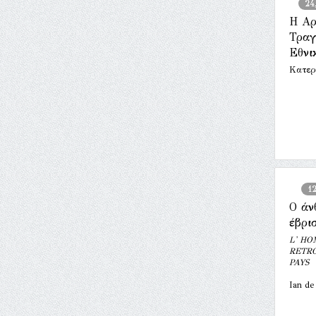
24
Η Αρ
Τραγ
Εθνι
Κατερ
1
Ο άν
έβρι
L' HO
RETRO
PAYS
Ian de 