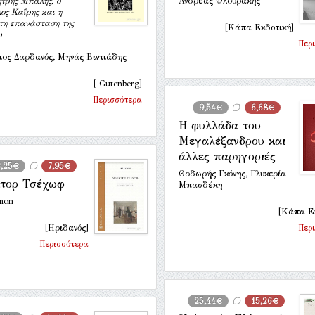
τρης Μπαλής, ο
Ανδρέας Φλουράκης
ος Καΐρης και η
τη επανάσταση της
[Κάπα Εκδοτική]
υ
Περ
ιος Δαρδανός, Μηνάς Βιντιάδης
[ Gutenberg]
Περισσότερα
9,54€
6,68€
Η φυλλάδα του
Μεγαλέξανδρου και
άλλες παρηγοριές
3,25€
7,95€
Θοδωρής Γκόνης, Γλυκερία
τορ Τσέχωφ
Μπασδέκη
imon
[Κάπα Ε
[Ηριδανός]
Περ
Περισσότερα
25,44€
15,26€