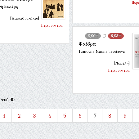
Περ
νή Βενιέρη
[Καλειδοσκόπιο]
Περισσότερα
9,90€
6,93€
Φαίδρα
Ivanovna Marina Tsvetaeva
[Νεφέλη]
Περισσότερα
από
15
1
2
3
4
5
6
7
8
9