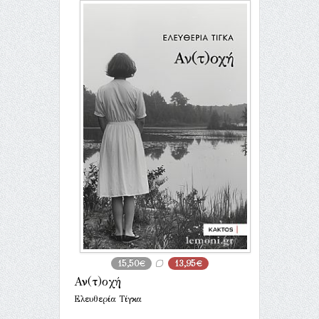
15,50€
13,95€
Αν(τ)οχή
Ελευθερία Τίγκα