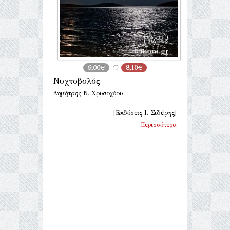
9,00€
8,10€
Νυχτοβολός
Δημήτρης Ν. Χρυσοχόου
[Εκδόσεις Ι. Σιδέρης]
Περισσότερα