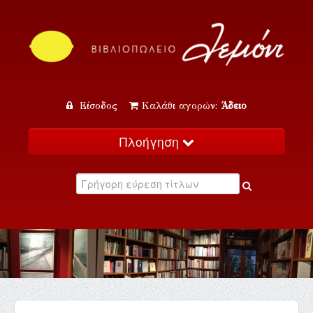
Είσοδος
Καλάθι αγορών:
Άδειο
Πλοήγηση
Αρχική
Κατάλογος
Νέα
Εκδηλώσεις
Επικοινωνία