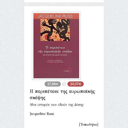
27,88€
20,07€
Η περιπέτεια της ευρωπαϊκής
σκέψης
Μια ιστορία των ιδεών της Δύσης
Jacqueline Russ
[Τυπωθήτω]