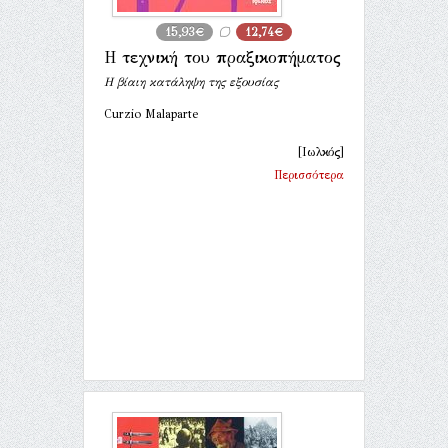
15,93€
12,74€
Η τεχνική του πραξικοπήματος
Η βίαιη κατάληψη της εξουσίας
Curzio Malaparte
[Ιωλκός]
Περισσότερα