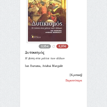
9,95€
6,97€
Δυτικισμός
Η Δύση στα μάτια των άλλων
Ian Buruma, Avishai Margalit
[Κριτική]
Περισσότερα