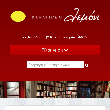
Είσοδος
Καλάθι αγορών:
Άδειο
Πλοήγηση
Αρχική
Κατάλογος
Νέα
Εκδηλώσεις
Επικοινωνία