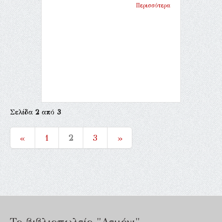
Περισσότερα
Σελίδα
2
από
3
«
1
2
3
»
Το βιβλιοπωλείο "Λεμόνι"