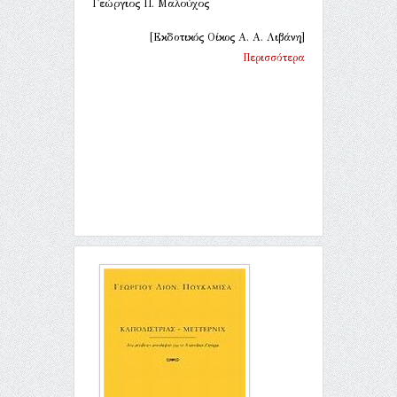
Γεώργιος Π. Μαλούχος
[Εκδοτικός Οίκος Α. Α. Λιβάνη]
Περισσότερα