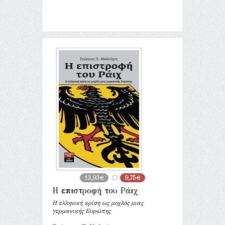
13,93€
9,75€
Η επιστροφή του Ράιχ
Η ελληνική κρίση ως μοχλός μιας
γερμανικής Ευρώπης