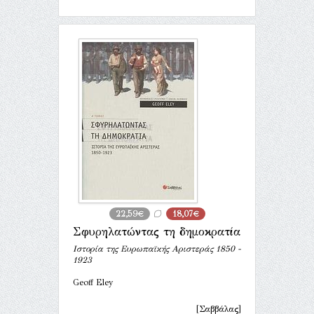
22,59€
18,07€
Σφυρηλατώντας τη δηµοκρατία
Ιστορία της Ευρωπαϊκής Αριστεράς 1850 -
1923
Geoff Eley
[Σαββάλας]