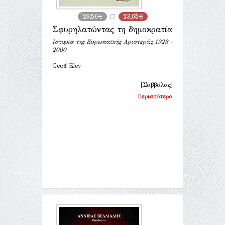
29,56€
23,65€
Σφυρηλατώντας τη δηµοκρατία
Ιστορία της Ευρωπαϊκής Αριστεράς 1923 -
2000
Geoff Eley
[Σαββάλας]
Περισσότερα