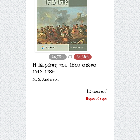
44,79€
31,35€
Η Ευρώπη του 18ου αιώνα
1713 1789
M. S. Anderson
[Επίκεντρο]
Περισσότερα