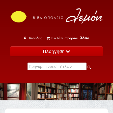
Είσοδος
Καλάθι αγορών:
Άδειο
Πλοήγηση
Αρχική
Κατάλογος
Νέα
Εκδηλώσεις
Επικοινωνία