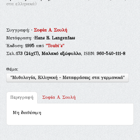
στα ελληνικά)
Συγγραφή:
·
Σοφία Α. Σουλή
Μετάφραση:
·Hans E. Langenfass
Έκδοση:
1995
από
"Toubi´s"
Σελ.:
173
(24χ17),
Μαλακό εξώφυλλο
, ISBN:
960-540-111-8
Θέμα:
"Μυθολογία, Ελληνική - Μεταφράσεις στα γερμανικά"
Περιγραφή
Σοφία Α. Σουλή
Μη διαθέσιμη