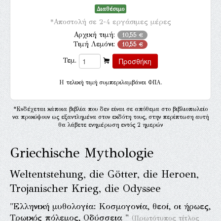
Διαθέσιμο
*Αποστολή σε 2-4 εργάσιμες μέρες
Αρχική τιμή:
10,55 €
Τιμή Λεμόνι:
10,55 €
Τεμ.
H τελική τιμή συμπεριλαμβάνει ΦΠΑ.
*Ενδέχεται κάποια βιβλία που δεν είναι σε απόθεμα στο βιβλιοπωλείο
να προκύψουν ως εξαντλημένα στον εκδότη τους, στην περίπτωση αυτή
θα λάβετε ενημέρωση εντός 2 ημερών
Griechische Mythologie
Weltentstehung, die Götter, die Heroen,
Trojanischer Krieg, die Odyssee
"Ελληνική μυθολογία: Κοσμογονία, θεοί, οι ήρωες,
Τρωικός πόλεμος, Οδύσσεια "
(Πρωτότυπος τίτλος