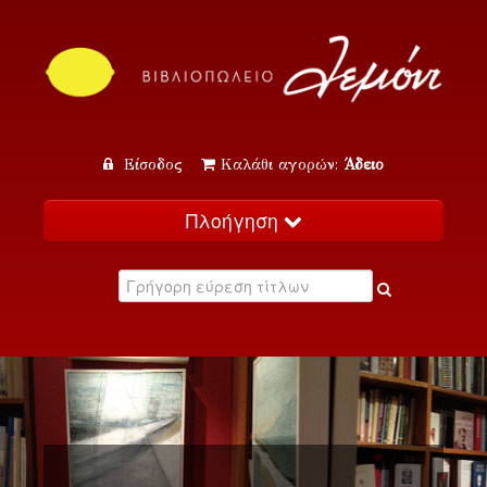
Είσοδος
Καλάθι αγορών:
Άδειο
Πλοήγηση
Αρχική
Κατάλογος
Νέα
Εκδηλώσεις
Επικοινωνία