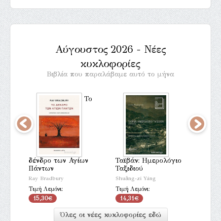
Αύγουστος 2026 - Νέες
κυκλοφορίες
Βιβλία που παραλάβαμε αυτό το μήνα
Το
δένδρο των Αγίων
Ταϊβάν: Ημερολόγιο
Τόκυο
Πάντων
Ταξιδιού
Seicho
Ray Bradbury
Shuāng-zi Yáng
Τιμή Λ
Τιμή Λεμόνι:
Τιμή Λεμόνι:
12,1
15,30€
14,31€
Όλες οι νέες κυκλοφορίες εδώ