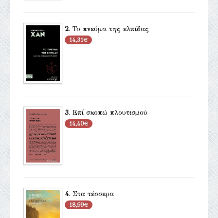
2
.
Το πνεύμα της ελπίδας
14,31€
3
.
Επί σκοπώ πλουτισμού
14,40€
4
.
Στα τέσσερα
18,99€