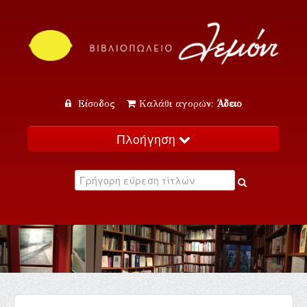
Είσοδος
Καλάθι αγορών:
Άδειο
Πλοήγηση
Αρχική
Κατάλογος
Νέα
Εκδηλώσεις
Επικοινωνία