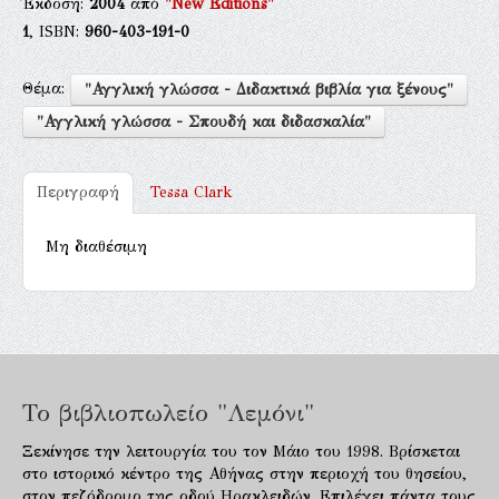
Έκδοση:
2004
από
"New Editions"
1
, ISBN:
960-403-191-0
Θέμα:
"Αγγλική γλώσσα - Διδακτικά βιβλία για ξένους"
"Αγγλική γλώσσα - Σπουδή και διδασκαλία"
Περιγραφή
Tessa Clark
Μη διαθέσιμη
Το βιβλιοπωλείο "Λεμόνι"
Ξεκίνησε την λειτουργία του τον Μάιο του 1998. Βρίσκεται
στο ιστορικό κέντρο της Αθήνας στην περιοχή του θησείου,
στον πεζόδρομο της οδού Ηρακλειδών. Επιλέγει πάντα τους