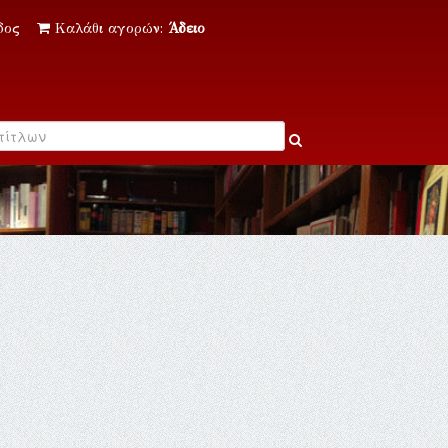
δος
Καλάθι αγορών:
Άδειο