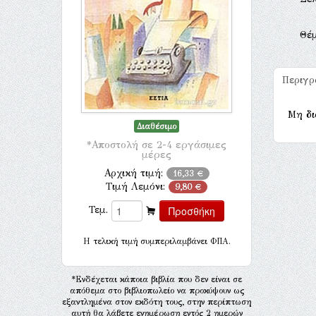
Θέ
Περιγ
Μη δι
Διαθέσιμο
*Αποστολή σε 2-4 εργάσιμες
μέρες
Αρχική τιμή:
16,33 €
Τιμή Λεμόνι:
9,80 €
Τεμ.
H τελική τιμή συμπεριλαμβάνει ΦΠΑ.
*Ενδέχεται κάποια βιβλία που δεν είναι σε
απόθεμα στο βιβλιοπωλείο να προκύψουν ως
εξαντλημένα στον εκδότη τους, στην περίπτωση
αυτή θα λάβετε ενημέρωση εντός 2 ημερών