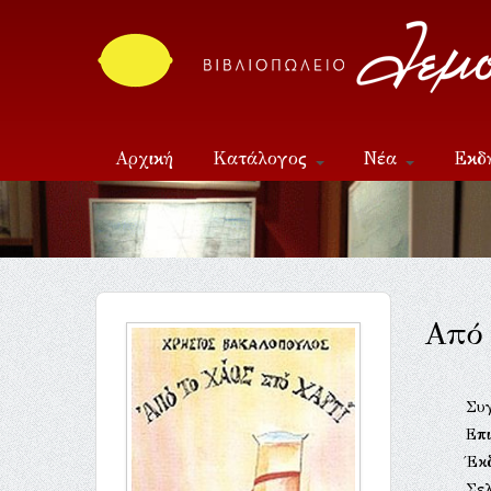
Αρχική
Κατάλογος
Νέα
Εκδ
Επικοινωνία
Από 
Συ
Επι
Έκ
Σελ