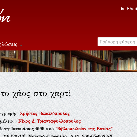
Είσο
ηλώσεις
το χάος στο χαρτί
γγραφή:
·
Χρήστος Βακαλόπουλος
μέλεια:
·
Νίκος Δ. Τριανταφυλλόπουλος
δοση:
Ιανουάριος 1995
από
"Βιβλιοπωλείον της Εστίας"
.:
216
(20χ13),
Μαλακό εξώφυλλο
, ISBN:
960-05-0623-Χ