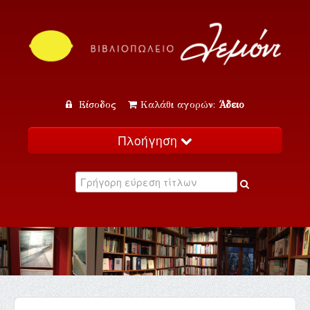
Είσοδος
Καλάθι αγορών:
Άδειο
Πλοήγηση
Αρχική
Κατάλογος
Νέα
Εκδηλώσεις
Επικοινωνία