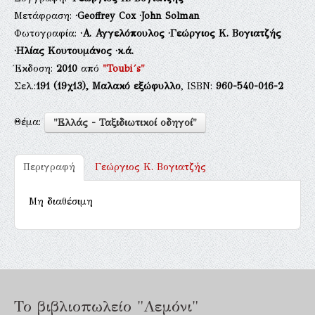
Μετάφραση:
·Geoffrey Cox
·John Solman
Φωτογραφία:
·Α. Αγγελόπουλος
·Γεώργιος Κ. Βογιατζής
·Ηλίας Κουτουμάνος
·κ.ά.
Έκδοση:
2010
από
"Toubi´s"
Σελ.:
191
(19χ13),
Μαλακό εξώφυλλο
, ISBN:
960-540-016-2
Θέμα:
"Ελλάς - Ταξιδιωτικοί οδηγοί"
Περιγραφή
Γεώργιος Κ. Βογιατζής
Μη διαθέσιμη
Το βιβλιοπωλείο "Λεμόνι"