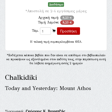
Διαθέσιμο
*Αποστολή σε 2-4 εργάσιμες μέρες
Αρχική τιμή:
8,23 €
Τιμή Λεμόνι:
8,23 €
Τεμ.
H τελική τιμή συμπεριλαμβάνει ΦΠΑ.
*Ενδέχεται κάποια βιβλία που δεν είναι σε απόθεμα στο βιβλιοπωλείο
να προκύψουν ως εξαντλημένα στον εκδότη τους, στην περίπτωση αυτή
θα λάβετε ενημέρωση εντός 2 ημερών
Chalkidiki
Today and Yesterday: Mount Athos
Συγγραφή:
·Γεώργιος Κ. Βογιατζής