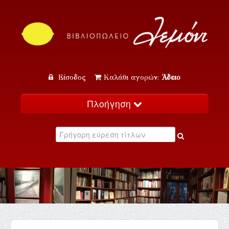
Είσοδος
Καλάθι αγορών:
Άδειο
Πλοήγηση
Αρχική
Κατάλογος
Νέα
Εκδηλώσεις
Επικοινωνία