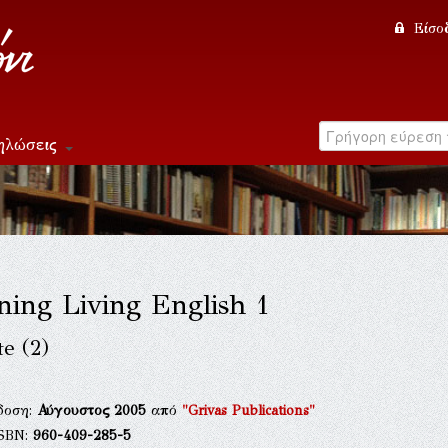
Είσο
ηλώσεις
ning Living English 1
te (2)
δοση:
Αύγουστος 2005
από
"Grivas Publications"
ISBN:
960-409-285-5