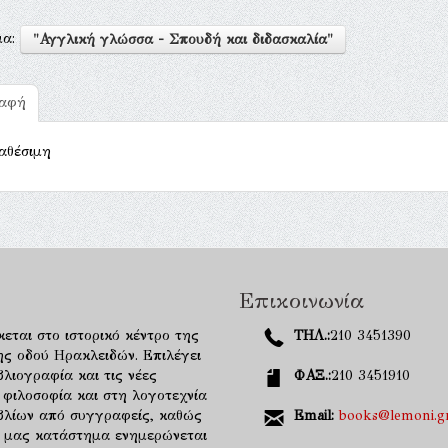
μα:
"Αγγλική γλώσσα - Σπουδή και διδασκαλία"
ραφή
αθέσιμη
Επικοινωνία
κεται στο ιστορικό κέντρο της
ΤΗΛ.:
210 3451390
ης οδού Ηρακλειδών. Επιλέγει
λιογραφία και τις νέες
ΦΑΞ.:
210 3451910
 φιλοσοφία και στη λογοτεχνία
ιβλίων από συγγραφείς, καθώς
Email:
books@lemoni.g
κό μας κατάστημα ενημερώνεται