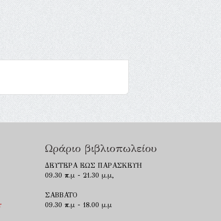
Ωράριο βιβλιοπωλείου
ΔΕΥΤΕΡΑ ΕΩΣ ΠΑΡΑΣΚΕΥΗ
09.30 π.μ - 21.30 μ.μ,
ΣΑΒΒΑΤΟ
r
09.30 π.μ - 18.00 μ.μ