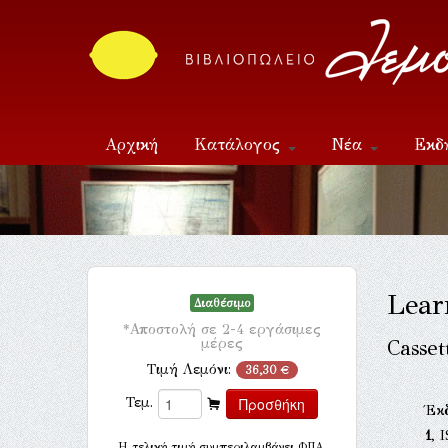
Αρχική
Κατάλογος
Νέα
Εκδ
Επικοινωνία
Lear
Διαθέσιμο
*Αποστολή σε 2-4 εργάσιμες
μέρες
Casset
Τιμή Λεμόνι:
36,30 €
Τεμ.
Έκ
1
, 
H τελική τιμή συμπεριλαμβάνει ΦΠΑ.