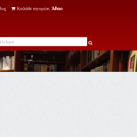
δος
Καλάθι αγορών:
Άδειο