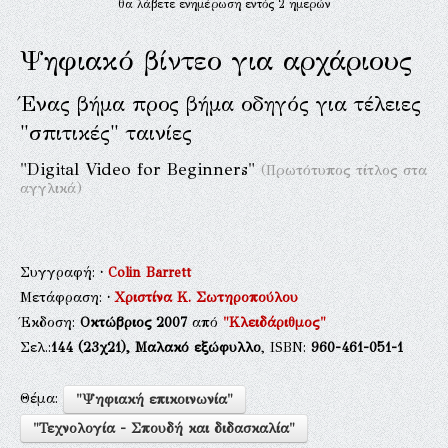
θα λάβετε ενημέρωση εντός 2 ημερών
Ψηφιακό βίντεο για αρχάριους
Ένας βήμα προς βήμα οδηγός για τέλειες
"σπιτικές" ταινίες
"Digital Video for Beginners"
(Πρωτότυπος τίτλος στα
αγγλικά)
Συγγραφή:
·
Colin Barrett
Μετάφραση:
·
Χριστίνα Κ. Σωτηροπούλου
Έκδοση:
Οκτώβριος 2007
από
"Κλειδάριθμος"
Σελ.:
144
(23χ21),
Μαλακό εξώφυλλο
, ISBN:
960-461-051-1
Θέμα:
"Ψηφιακή επικοινωνία"
"Τεχνολογία - Σπουδή και διδασκαλία"