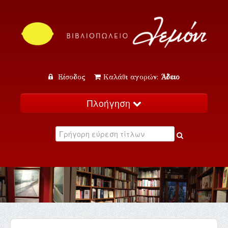
Είσοδος
Καλάθι αγορών:
Άδειο
Πλοήγηση
Αρχική
Κατάλογος
Νέα
Εκδηλώσεις
Επικοινωνία