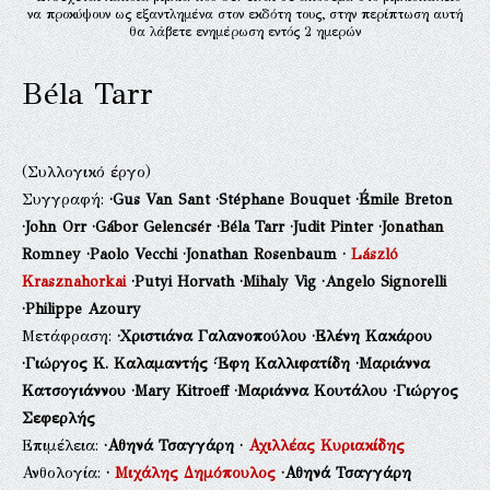
να προκύψουν ως εξαντλημένα στον εκδότη τους, στην περίπτωση αυτή
θα λάβετε ενημέρωση εντός 2 ημερών
Béla Tarr
(Συλλογικό έργο)
Συγγραφή:
·Gus Van Sant
·Stéphane Bouquet
·Émile Breton
·John Orr
·Gábor Gelencsér
·Béla Tarr
·Judit Pinter
·Jonathan
Romney
·Paolo Vecchi
·Jonathan Rosenbaum
·
László
Krasznahorkai
·Putyi Horvath
·Mihaly Vig
·Angelo Signorelli
·Philippe Azoury
Μετάφραση:
·Χριστιάνα Γαλανοπούλου
·Ελένη Κακάρου
·Γιώργος Κ. Καλαμαντής
·Έφη Καλλιφατίδη
·Μαριάννα
Κατσογιάννου
·Mary Kitroeff
·Μαριάννα Κουτάλου
·Γιώργος
Σεφερλής
Επιμέλεια:
·Αθηνά Τσαγγάρη
·
Αχιλλέας Κυριακίδης
Ανθολογία:
·
Μιχάλης Δημόπουλος
·Αθηνά Τσαγγάρη