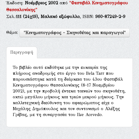
Έκδοση:
Νοέμβριος 2002
από
"Φεστιβάλ Κινηματογράφου
Θεσσαλονίκης"
Σελ.:
111
(24χ19),
Μαλακό εξώφυλλο
, ISBN:
960-87249-2-9
Θέμα:
"Κινηματογράφος - Σκηνοθέτες και παραγωγοί"
Περιγραφή
Το βιβλίο αυτό εκδόθηκε με την ευκαιρία της
πλήρους αναδρομής στο έργο του Bela Tarr που
παρουσιάστηκε κατά τη διάρκεια του 43ου Φεστιβάλ
Κινηματογράφου Θεσσαλονίκης (8-17 Νοεμβρίου
2002), με την προβολή έντεκα ταινιών του σκηνοθέτη,
οκτώ μεγάλου μήκους και τριών μικρού μήκους. Την
καλλιτεχνική διεύθυνση του αφιερώματος είχε ο
Μιχάλης Δημόπουλος και τον συντονισμό ο Αλέξης
Γρίβας, με τη συνεργασία του Ilse Acevedo.