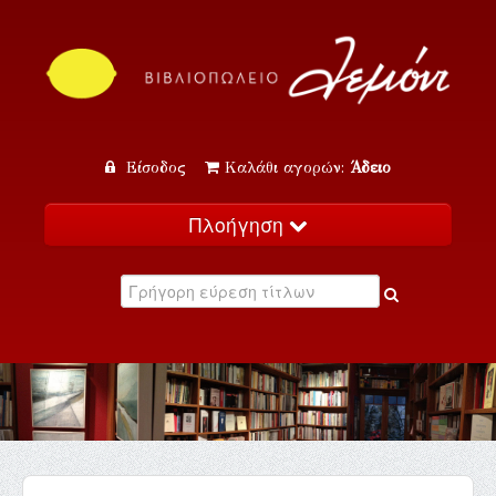
Είσοδος
Καλάθι αγορών:
Άδειο
Πλοήγηση
Αρχική
Κατάλογος
Νέα
Εκδηλώσεις
Επικοινωνία