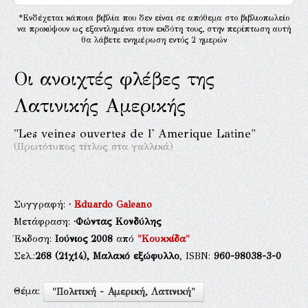
*Ενδέχεται κάποια βιβλία που δεν είναι σε απόθεμα στο βιβλιοπωλείο
να προκύψουν ως εξαντλημένα στον εκδότη τους, στην περίπτωση αυτή
θα λάβετε ενημέρωση εντός 2 ημερών
Οι ανοιχτές φλέβες της
Λατινικής Αμερικής
"Les veines ouvertes de l' Amerique Latine"
(Πρωτότυπος τίτλος στα γαλλικά)
Συγγραφή:
·
Eduardo Galeano
Μετάφραση:
·Φώντας Κονδύλης
Έκδοση:
Ιούνιος 2008
από
"Κουκκίδα"
Σελ.:
268
(21χ14),
Μαλακό εξώφυλλο
, ISBN:
960-98038-3-0
Θέμα:
"Πολιτική - Αμερική, Λατινική"