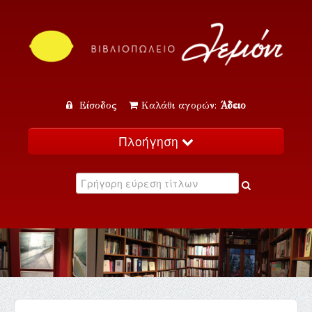
Είσοδος
Καλάθι αγορών:
Άδειο
Πλοήγηση
Αρχική
Κατάλογος
Νέα
Εκδηλώσεις
Επικοινωνία