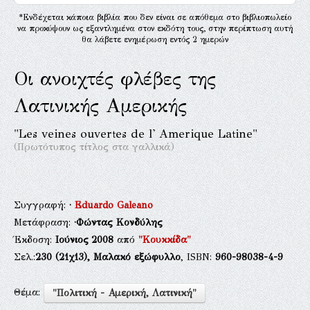
*Ενδέχεται κάποια βιβλία που δεν είναι σε απόθεμα στο βιβλιοπωλείο
να προκύψουν ως εξαντλημένα στον εκδότη τους, στην περίπτωση αυτή
θα λάβετε ενημέρωση εντός 2 ημερών
Οι ανοιχτές φλέβες της
Λατινικής Αμερικής
"Les veines ouvertes de l' Amerique Latine"
(Πρωτότυπος τίτλος στα γαλλικά)
Συγγραφή:
·
Eduardo Galeano
Μετάφραση:
·Φώντας Κονδύλης
Έκδοση:
Ιούνιος 2008
από
"Κουκκίδα"
Σελ.:
230
(21χ13),
Μαλακό εξώφυλλο
, ISBN:
960-98038-4-9
Θέμα:
"Πολιτική - Αμερική, Λατινική"