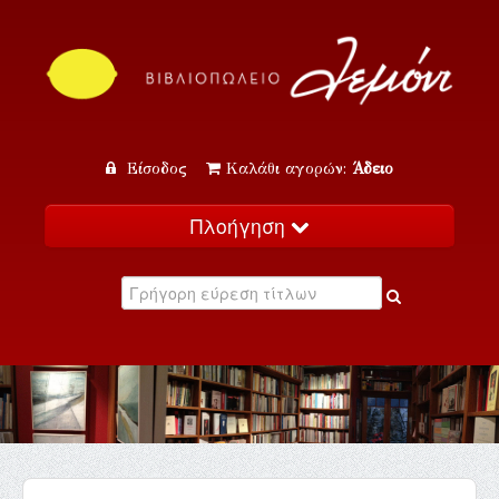
Είσοδος
Καλάθι αγορών:
Άδειο
Πλοήγηση
Αρχική
Κατάλογος
Νέα
Εκδηλώσεις
Επικοινωνία